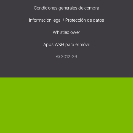
Condiciones generales de compra
Información legal / Protección de datos
Whistleblower
Apps W&H para el móvil
© 2012-26