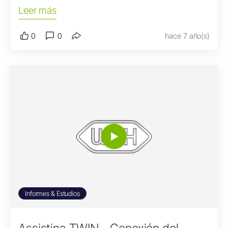
Leer más
0
0
hace 7 año(s)
Informes & Estudios