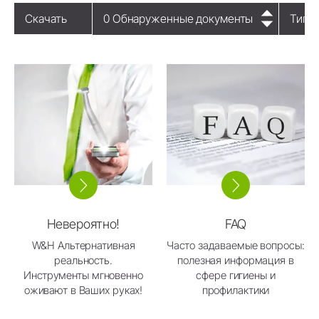
Скачать
0
Обнаруженные документы
Тип 
Невероятно!
FAQ
W&H Альтернативная
Часто задаваемые вопросы:
реальность.
полезная информация в
Инструменты мгновенно
сфере гигиены и
оживают в Ваших руках!
профилактики