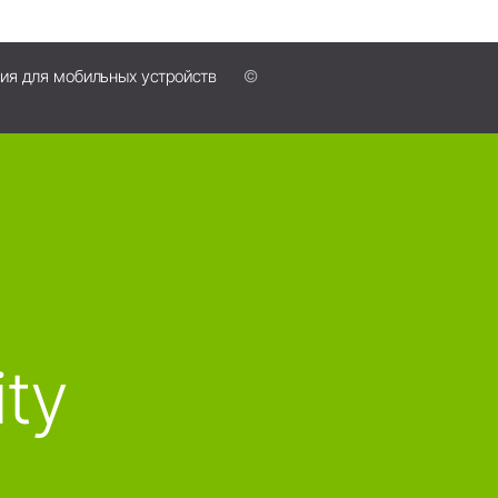
я для мобильных устройств
©
ity