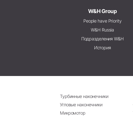
W&H Group
People have Priority
W&H Russia
Подразделения W&H
История
Турбинные наконечники
Угловые наконечники
Микромотор