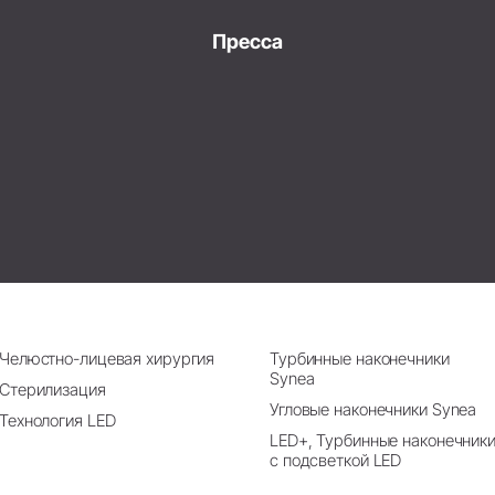
Пресса
Челюстно-лицевая хирургия
Турбинные наконечники
Synea
Стерилизация
Угловые наконечники Synea
Технология LED
LED+, Турбинные наконечник
с подсветкой LED