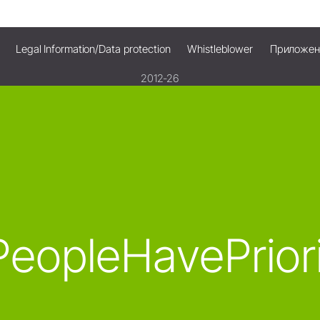
Legal Information/Data protection
Whistleblower
Приложени
2012-26
eopleHavePrior