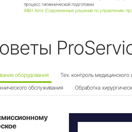
процесс гигиенической подготовки
W&H Aims (Современные решения по управлению про
оветы ProServi
ивание оборудования
Тех. контроль медицинского
ехнического обслуживания
Обработка хирургическ
смиссионному
еское