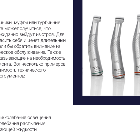
чники, муфты или турбинные
те может случиться, что
иданно выйдут из строя. Для
пасить себя и ценят длительный
ели бы обратить внимание на
ческое обслуживание. Также
указывающие на необходимость
монта. Вот несколько примеров
димость технического
струментов:
ки/колебания освещения
колебания распыления
ждающей жидкости