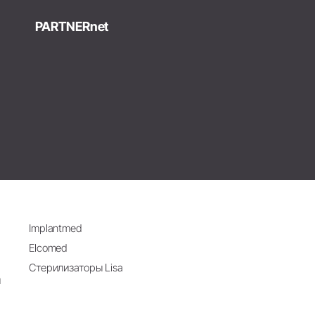
PARTNERnet
Implantmed
Elcomed
Стерилизаторы Lisa
и