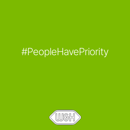
#PeopleHavePriority