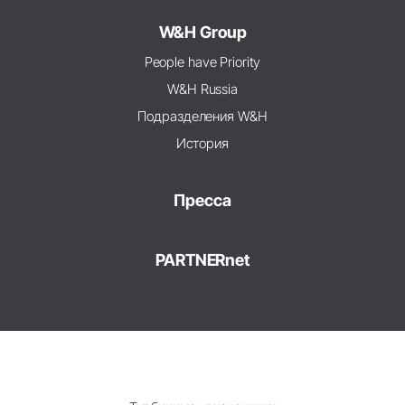
W&H Group
People have Priority
W&H Russia
Подразделения W&H
История
Пресса
PARTNERnet