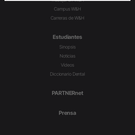
Campus W&H
Carreras de W&H
Estudiantes
Sinopsis
Noticias
Vídeos
Diccionario Dental
PARTNERnet
Prensa