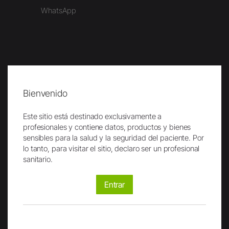
WhatsApp
Grupo W&H
Bienvenido
People have Priority
Este sitio está destinado exclusivamente a
Empresa: Grupo W&H
profesionales y contiene datos, productos y bienes
Empresa: W&H Ibérica
sensibles para la salud y la seguridad del paciente. Por
lo tanto, para visitar el sitio, declaro ser un profesional
Sostenibilidad
sanitario.
Historia/Museo Odontológico
Certificados
Entrar
Carrera
Trabajar en W&H