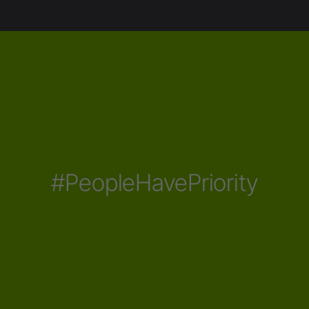
#PeopleHavePriority