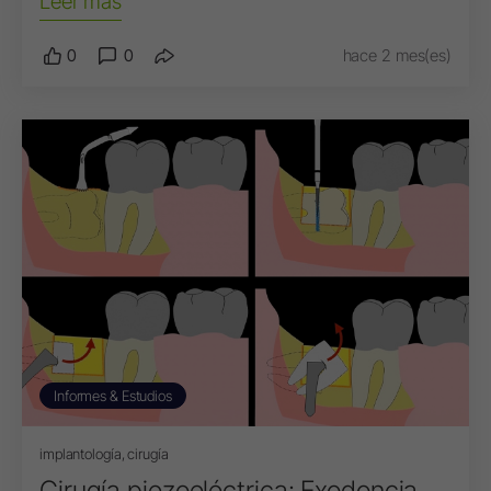
Leer más
0
0
hace 2 mes(es)
Informes & Estudios
implantología, cirugía
Cirugía piezoeléctrica: Exodoncia