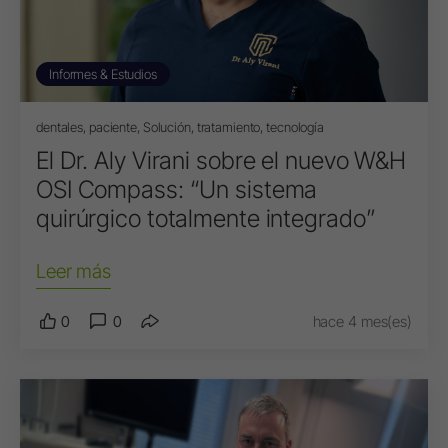
Informes & Estudios
dentales, paciente, Solución, tratamiento, tecnología
El Dr. Aly Virani sobre el nuevo W&H
OSI Compass: “Un sistema
quirúrgico totalmente integrado”
Leer más
0
0
hace 4 mes(es)