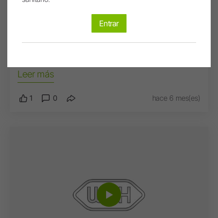
implantología, cirugía
Entrar
La llegada de la exodoncia
atraumática
Leer más
1
0
hace 6 mes(es)