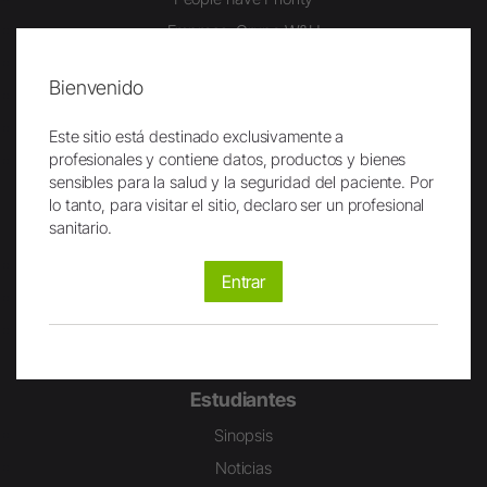
Empresa: Grupo W&H
Empresa: W&H Ibérica
Bienvenido
Sostenibilidad
Historia/Museo Odontológico
Este sitio está destinado exclusivamente a
profesionales y contiene datos, productos y bienes
Certificados
sensibles para la salud y la seguridad del paciente. Por
lo tanto, para visitar el sitio, declaro ser un profesional
sanitario.
Carrera
Trabajar en W&H
Entrar
Campus W&H
Carreras de W&H
Estudiantes
Sinopsis
Noticias