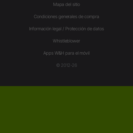
Mapa del sitio
Condiciones generales de compra
Información legal / Protección de datos
Whistleblower
Apps W&H para el móvil
© 2012-26