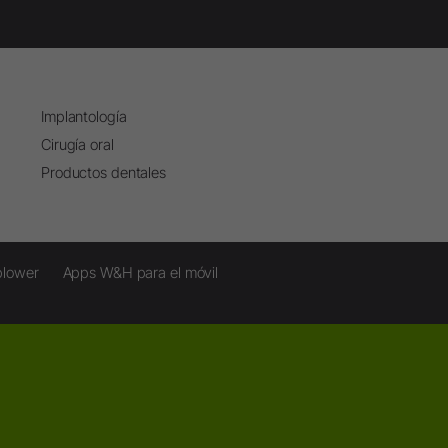
Implantología
Cirugía oral
Productos dentales
blower
Apps W&H para el móvil