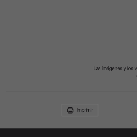
Laboratorio dental
Equipos de laboratorio
Piezas de mano & Contra-
ángulos
Las imágenes y los ví
Accesorios
Vista general del sistema
Imprimir