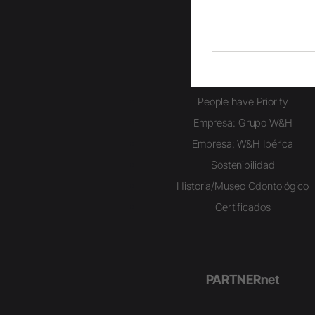
Grupo W&H
People have Priority
Empresa: Grupo W&H
Empresa: W&H Ibérica
Sostenibilidad
Historia/Museo Odontológico
Certificados
PARTNERnet