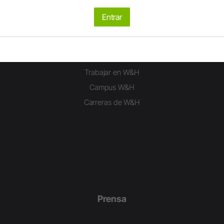
Entrar
Carrera
Trabajar en W&H
Campus W&H
Carreras de W&H
Prensa