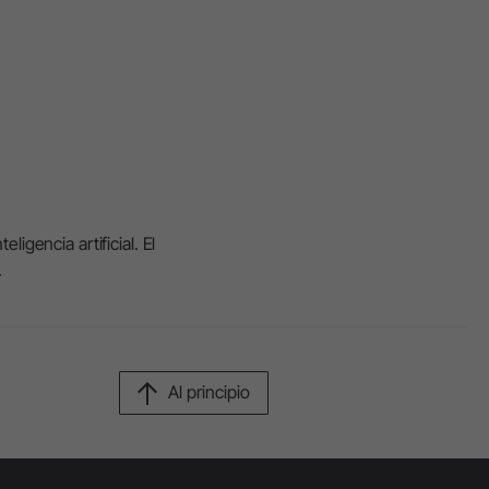
W&H AIMS
igencia artificial. El
.
Al principio