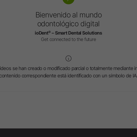
Packaging
Accesorios
Bienvenido al mundo
Vista general del sistema
odontológico digital
W&H AIMS
®
ioDent
– Smart Dental Solutions
Get connected to the future
Registro de productos
deos se han creado o modificado parcial o totalmente mediante intel
contenido correspondiente está identificado con un símbolo de IA