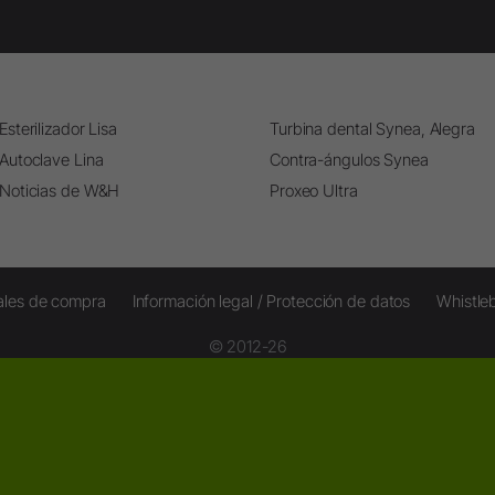
Esterilizador Lisa
Turbina dental Synea, Alegra
Autoclave Lina
Contra-ángulos Synea
Noticias de W&H
Proxeo Ultra
ales de compra
Información legal / Protección de datos
Whistle
© 2012-26