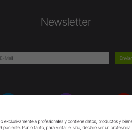
Newsletter
Enviar
ado exclusivamente a profesionales y contiene datos, productos y biene
LinkedIn
Instagram
YouTube
 paciente. Por lo tanto, para visitar el sitio, declaro ser un profesional