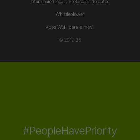
Información legal / Protección de datos
Whistleblower
Apps W&H para el móvil
© 2012-26
#PeopleHavePriority