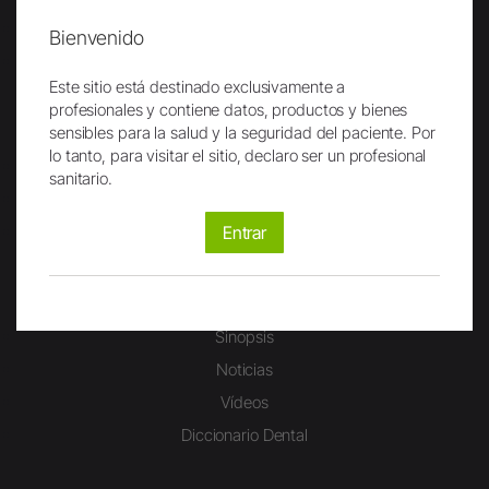
Historia/Museo Odontológico
Bienvenido
Certificados
Este sitio está destinado exclusivamente a
profesionales y contiene datos, productos y bienes
Carrera
sensibles para la salud y la seguridad del paciente. Por
lo tanto, para visitar el sitio, declaro ser un profesional
Trabajar en W&H
sanitario.
Campus W&H
Carreras de W&H
Entrar
Estudiantes
Sinopsis
Noticias
Vídeos
Diccionario Dental