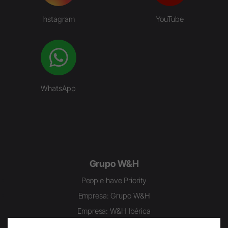
Instagram
YouTube
WhatsApp
Grupo W&H
People have Priority
Empresa: Grupo W&H
Empresa: W&H Ibérica
Sostenibilidad