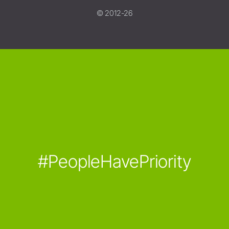
© 2012-26
#PeopleHavePriority