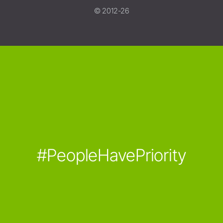
© 2012-26
#PeopleHavePriority