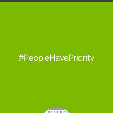
#PeopleHavePriority