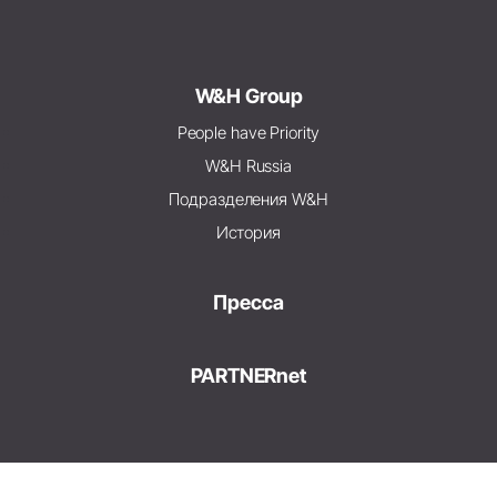
W&H Group
People have Priority
W&H Russia
Подразделения W&H
История
Пресса
PARTNERnet