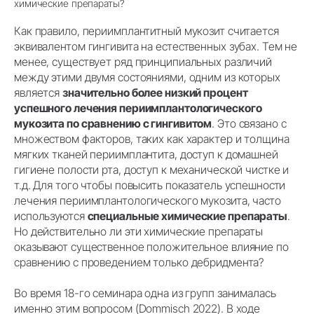
химические препараты?
Как правило, периимплантитный мукозит считается
эквивалентом гингивита на естественных зубах. Тем не
менее, существует ряд принципиальных различий
между этими двумя состояниями, одним из которых
является
значительно более низкий процент
успешного лечения периимплантологического
мукозита по сравнению с гингивитом
. Это связано с
множеством факторов, таких как характер и толщина
мягких тканей периимплантита, доступ к домашней
гигиене полости рта, доступ к механической чистке и
т.д. Для того чтобы повысить показатель успешности
лечения периимплантологического мукозита, часто
используются
специальные химические препараты
.
Но действительно ли эти химические препараты
оказывают существенное положительное влияние по
сравнению с проведением только дебридмента?
Во время 18-го семинара одна из групп занималась
именно этим вопросом (Dommisch 2022). В ходе