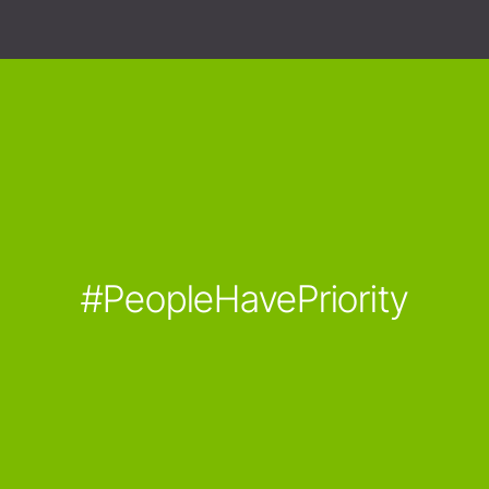
#PeopleHavePriority