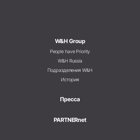
W&H Group
People have Priority
W&H Russia
Подразделения W&H
История
Пресса
PARTNERnet