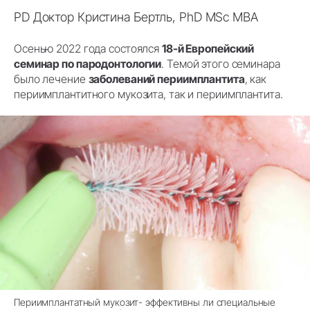
PD Доктор Кристина Бертль, PhD MSc MBA
Осенью 2022 года состоялся
18-й Европейский
семинар по пародонтологии
. Темой этого семинара
было лечение
заболеваний периимплантита
, как
периимплантитного мукозита, так и периимплантита.
Периимплантатный мукозит- эффективны ли специальные