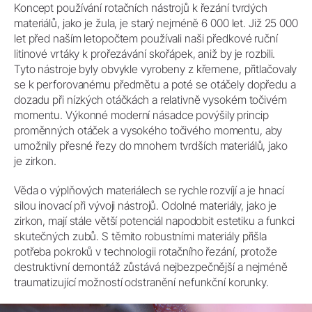
Koncept používání rotačních nástrojů k řezání tvrdých
materiálů, jako je žula, je starý nejméně 6 000 let. Již 25 000
let před naším letopočtem používali naši předkové ruční
litinové vrtáky k prořezávání skořápek, aniž by je rozbili.
Tyto nástroje byly obvykle vyrobeny z křemene, přitlačovaly
se k perforovanému předmětu a poté se otáčely dopředu a
dozadu při nízkých otáčkách a relativně vysokém točivém
momentu. Výkonné moderní násadce povýšily princip
proměnných otáček a vysokého točivého momentu, aby
umožnily přesné řezy do mnohem tvrdších materiálů, jako
je zirkon.
Věda o výplňových materiálech se rychle rozvíjí a je hnací
silou inovací při vývoji nástrojů. Odolné materiály, jako je
zirkon, mají stále větší potenciál napodobit estetiku a funkci
skutečných zubů. S těmito robustními materiály přišla
potřeba pokroků v technologii rotačního řezání, protože
destruktivní demontáž zůstává nejbezpečnější a nejméně
traumatizující možností odstranění nefunkční korunky.