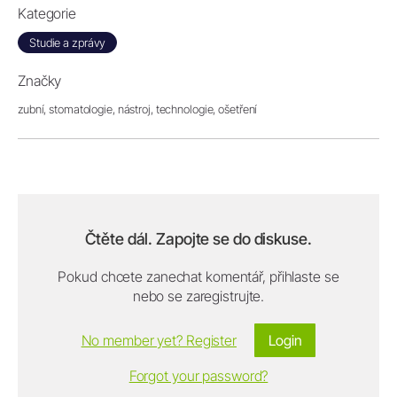
Kategorie
Studie a zprávy
Značky
zubní,
stomatologie,
nástroj,
technologie,
ošetření
Čtěte dál. Zapojte se do diskuse.
Pokud chcete zanechat komentář, přihlaste se
nebo se zaregistrujte.
No member yet? Register
Login
Forgot your password?