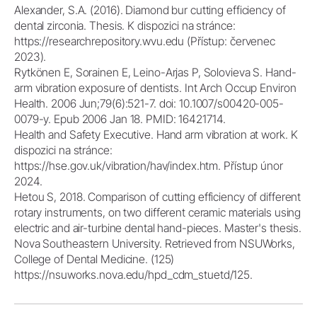
Alexander, S.A. (2016). Diamond bur cutting efficiency of
dental zirconia. Thesis. K dispozici na stránce:
https://researchrepository.wvu.edu (Přístup: červenec
2023).
Rytkönen E, Sorainen E, Leino-Arjas P, Solovieva S. Hand-
arm vibration exposure of dentists. Int Arch Occup Environ
Health. 2006 Jun;79(6):521-7. doi: 10.1007/s00420-005-
0079-y. Epub 2006 Jan 18. PMID: 16421714.
Health and Safety Executive. Hand arm vibration at work. K
dispozici na stránce:
https://hse.gov.uk/vibration/hav/index.htm. Přístup únor
2024.
Hetou S, 2018. Comparison of cutting efficiency of different
rotary instruments, on two different ceramic materials using
electric and air-turbine dental hand-pieces. Master's thesis.
Nova Southeastern University. Retrieved from NSUWorks,
College of Dental Medicine. (125)
https://nsuworks.nova.edu/hpd_cdm_stuetd/125.