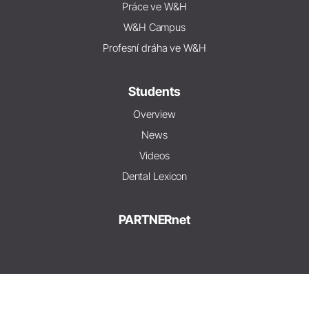
Práce ve W&H
W&H Campus
Profesní dráha ve W&H
Students
Overview
News
Videos
Dental Lexicon
PARTNERnet