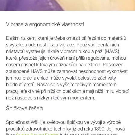
Vibrace a ergonomické vlastnosti
Dalším rizikem, které je třeba omezit při řezání do materiálů
s vysokou odolností, jsou vibrace. Používání dentálních
nástavců vystavuje lékaře vibracím rukou a paží (HAVS),
které, přestože jejich úroveň není příliš regulována, mohou
časem přispět k trvalým příznakům na prstech. Poškození
způsobené HAVS může zahrnovat neschopnost vykonávat
jemnou práci a chlad může vyvolat bolestivé záchvaty
blednutí prstů. Násadce s vyšším točivým momentem
pracují efektivně při nižších otáčkách a mají nižší míru vibrací
než násadce s nízkým točivým momentem.
Špičkové řešení
Společnost W&H je světovou špičkou ve vývoji a výrobě
produktů zdravotnické techniky již od roku 1890. Její nová