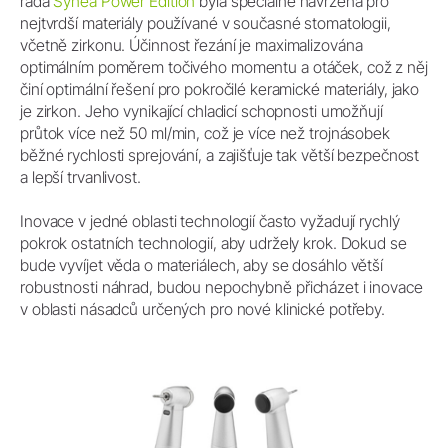
řada
Synea Power Edition
byla speciálně navržena pro
nejtvrdší materiály používané v současné stomatologii,
včetně zirkonu. Účinnost řezání je maximalizována
optimálním poměrem točivého momentu a otáček, což z něj
činí optimální řešení pro pokročilé keramické materiály, jako
je zirkon. Jeho vynikající chladicí schopnosti umožňují
průtok více než 50 ml/min, což je více než trojnásobek
běžné rychlosti sprejování, a zajišťuje tak větší bezpečnost
a lepší trvanlivost.
Inovace v jedné oblasti technologií často vyžadují rychlý
pokrok ostatních technologií, aby udržely krok. Dokud se
bude vyvíjet věda o materiálech, aby se dosáhlo větší
robustnosti náhrad, budou nepochybně přicházet i inovace
v oblasti násadců určených pro nové klinické potřeby.