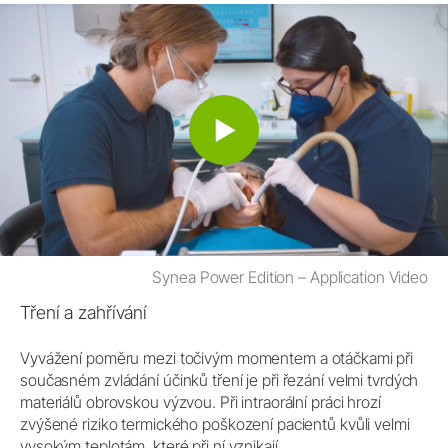
Synea Power Edition – Application Video
Tření a zahřívání
Vyvážení poměru mezi točivým momentem a otáčkami při
současném zvládání účinků tření je při řezání velmi tvrdých
materiálů obrovskou výzvou. Při intraorální práci hrozí
zvýšené riziko termického poškození pacientů kvůli velmi
vysokým teplotám, které při ní vznikají.