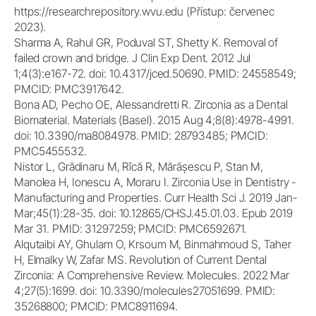
https://researchrepository.wvu.edu (Přístup: červenec
2023).
Sharma A, Rahul GR, Poduval ST, Shetty K. Removal of
failed crown and bridge. J Clin Exp Dent. 2012 Jul
1;4(3):e167-72. doi: 10.4317/jced.50690. PMID: 24558549;
PMCID: PMC3917642.
Bona AD, Pecho OE, Alessandretti R. Zirconia as a Dental
Biomaterial. Materials (Basel). 2015 Aug 4;8(8):4978-4991.
doi: 10.3390/ma8084978. PMID: 28793485; PMCID:
PMC5455532.
Nistor L, Grădinaru M, Rîcă R, Mărășescu P, Stan M,
Manolea H, Ionescu A, Moraru I. Zirconia Use in Dentistry -
Manufacturing and Properties. Curr Health Sci J. 2019 Jan-
Mar;45(1):28-35. doi: 10.12865/CHSJ.45.01.03. Epub 2019
Mar 31. PMID: 31297259; PMCID: PMC6592671.
Alqutaibi AY, Ghulam O, Krsoum M, Binmahmoud S, Taher
H, Elmalky W, Zafar MS. Revolution of Current Dental
Zirconia: A Comprehensive Review. Molecules. 2022 Mar
4;27(5):1699. doi: 10.3390/molecules27051699. PMID:
35268800; PMCID: PMC8911694.