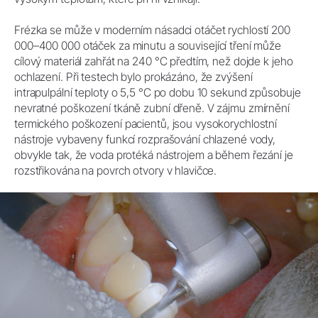
Frézka se může v moderním násadci otáčet rychlostí 200
000–400 000 otáček za minutu a související tření může
cílový materiál zahřát na 240 °C předtím, než dojde k jeho
ochlazení. Při testech bylo prokázáno, že zvýšení
intrapulpální teploty o 5,5 °C po dobu 10 sekund způsobuje
nevratné poškození tkáně zubní dřeně. V zájmu zmírnění
termického poškození pacientů, jsou vysokorychlostní
nástroje vybaveny funkcí rozprašování chlazené vody,
obvykle tak, že voda protéká nástrojem a během řezání je
rozstřikována na povrch otvory v hlavičce.