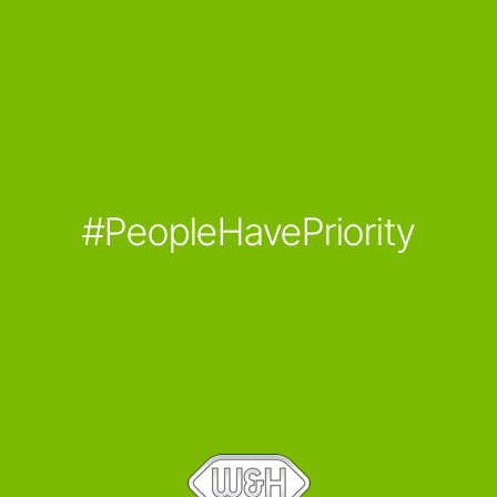
#PeopleHavePriority