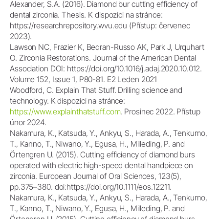
Alexander, S.A. (2016). Diamond bur cutting efficiency of
dental zirconia. Thesis. K dispozici na stránce:
https://researchrepository.wvu.edu (Přístup: červenec
2023).
Lawson NC, Frazier K, Bedran-Russo AK, Park J, Urquhart
O. Zirconia Restorations. Journal of the American Dental
Association DOI: https://doi.org/10.1016/j.adaj.2020.10.012.
Volume 152, Issue 1, P80-81. E2 Leden 2021
Woodford, C. Explain That Stuff. Drilling science and
technology. K dispozici na stránce:
https://www.explainthatstuff.com
. Prosinec 2022. Přístup
únor 2024.
Nakamura, K., Katsuda, Y., Ankyu, S., Harada, A., Tenkumo,
T., Kanno, T., Niwano, Y., Egusa, H., Milleding, P. and
Örtengren U. (2015). Cutting efficiency of diamond burs
operated with electric high-speed dental handpiece on
zirconia. European Journal of Oral Sciences, 123(5),
pp.375–380. doi:https://doi.org/10.1111/eos.12211.
Nakamura, K., Katsuda, Y., Ankyu, S., Harada, A., Tenkumo,
T., Kanno, T., Niwano, Y., Egusa, H., Milleding, P. and