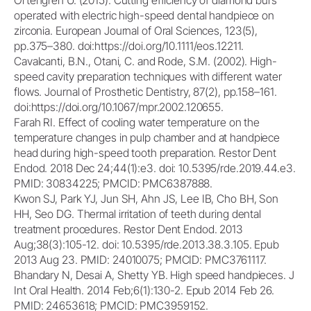
Örtengren U. (2015). Cutting efficiency of diamond burs
operated with electric high-speed dental handpiece on
zirconia. European Journal of Oral Sciences, 123(5),
pp.375–380. doi:https://doi.org/10.1111/eos.12211.
Cavalcanti, B.N., Otani, C. and Rode, S.M. (2002). High-
speed cavity preparation techniques with different water
flows. Journal of Prosthetic Dentistry, 87(2), pp.158–161.
doi:https://doi.org/10.1067/mpr.2002.120655.
Farah RI. Effect of cooling water temperature on the
temperature changes in pulp chamber and at handpiece
head during high-speed tooth preparation. Restor Dent
Endod. 2018 Dec 24;44(1):e3. doi: 10.5395/rde.2019.44.e3.
PMID: 30834225; PMCID: PMC6387888.
Kwon SJ, Park YJ, Jun SH, Ahn JS, Lee IB, Cho BH, Son
HH, Seo DG. Thermal irritation of teeth during dental
treatment procedures. Restor Dent Endod. 2013
Aug;38(3):105-12. doi: 10.5395/rde.2013.38.3.105. Epub
2013 Aug 23. PMID: 24010075; PMCID: PMC3761117.
Bhandary N, Desai A, Shetty YB. High speed handpieces. J
Int Oral Health. 2014 Feb;6(1):130-2. Epub 2014 Feb 26.
PMID: 24653618; PMCID: PMC3959152.