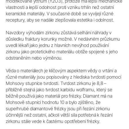
modifikované yttrium (Y2O3), protože má lepší mechanické
vlastnosti a lepší odolnost proti vzniku trhlin než ostatní
keramické materiály. V současné době se vyvíjejí různé
receptury, aby se nadále zlepšovala estetika i odolnost.
Navzdory výhodám zirkonu zůstává selhání náhrady v
důsledku fraktury korunky možné. V nedávném průzkumu
uvedli lékaři jako jednu z hlavních nevýhod používání
zirkonu jako protetického materiálu obtíže spojené s jeho
odstraněním nebo výměnou.
Věda o materiálech je klíčovým aspektem vědy o vrtání a
různé materiály jsou popisovány z hlediska tvrdosti pomocí
Mohsovy stupnice tvrdosti. Tvrdost zirkonu je 8,8 –
přibližně stejná jako tvrdost karbidu wolframu, který se
běžně používá jako materiál pro frézky. Diamant má na
Mohsově stupnici hodnotu 10 a bylo zjištěno, že
superhrubé diamantové frézky jsou při řezání zirkonu
účinnější než ostatní, ačkoli větší síla potřebná k řezání
zirkonu stále vede k častému opotřebení frézky.