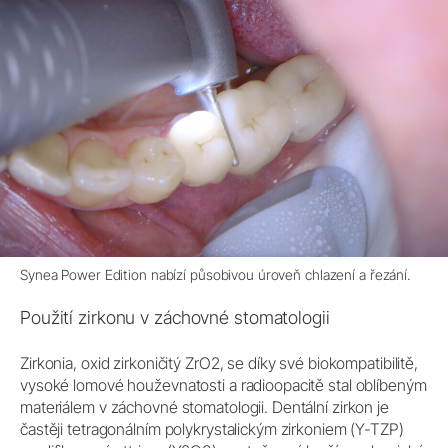
Synea Power Edition nabízí působivou úroveň chlazení a řezání.
Použití zirkonu v záchovné stomatologii
Zirkonia, oxid zirkoničitý ZrO2, se díky své biokompatibilitě,
vysoké lomové houževnatosti a radioopacitě stal oblíbeným
materiálem v záchovné stomatologii. Dentální zirkon je
častěji tetragonálním polykrystalickým zirkoniem (Y-TZP)