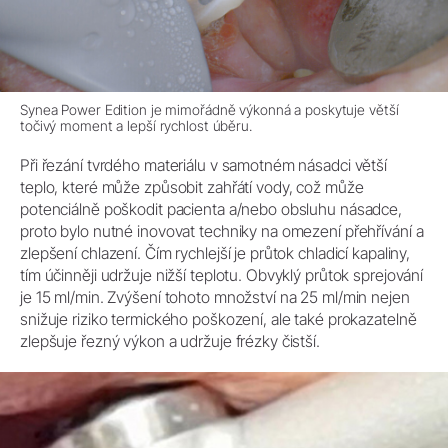
Synea Power Edition je mimořádně výkonná a poskytuje větší
točivý moment a lepší rychlost úběru.
Při řezání tvrdého materiálu v samotném násadci větší
teplo, které může způsobit zahřátí vody, což může
potenciálně poškodit pacienta a/nebo obsluhu násadce,
proto bylo nutné inovovat techniky na omezení přehřívání a
zlepšení chlazení. Čím rychlejší je průtok chladicí kapaliny,
tím účinněji udržuje nižší teplotu. Obvyklý průtok sprejování
je 15 ml/min. Zvýšení tohoto množství na 25 ml/min nejen
snižuje riziko termického poškození, ale také prokazatelně
zlepšuje řezný výkon a udržuje frézky čistší.