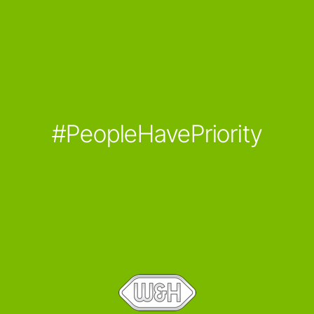
#PeopleHavePriority