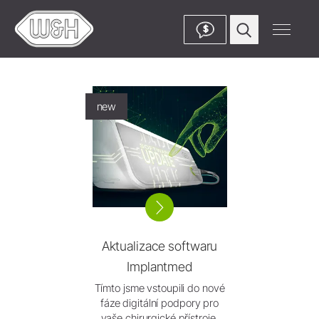
$
new
Aktualizace softwaru
Implantmed
Tímto jsme vstoupili do nové
fáze digitální podpory pro
vaše chirurgické přístroje.