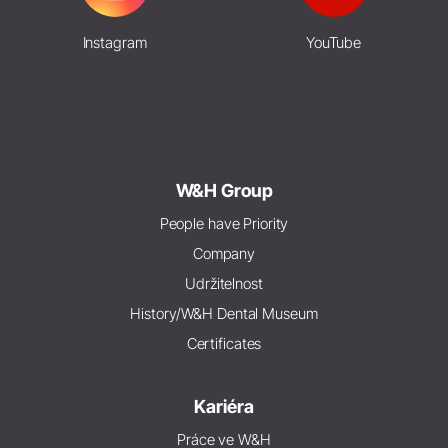
Instagram
YouTube
W&H Group
People have Priority
Company
Udržitelnost
History/W&H Dental Museum
Certificates
Kariéra
Práce ve W&H