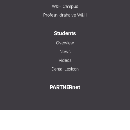
W&H Campus
Profesní dráha ve W&H
Students
Overview
News
Videos
Dental Lexicon
PARTNERnet