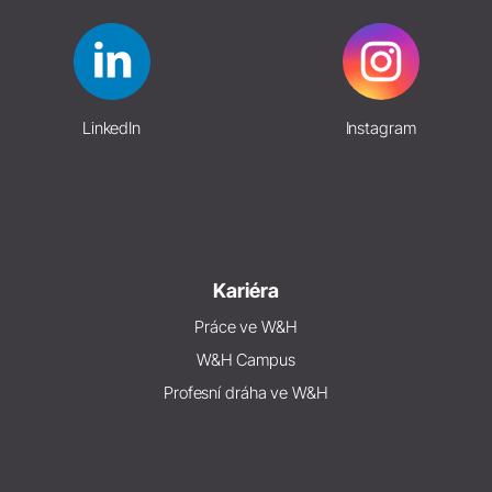
LinkedIn
Instagram
Kariéra
Práce ve W&H
W&H Campus
Profesní dráha ve W&H