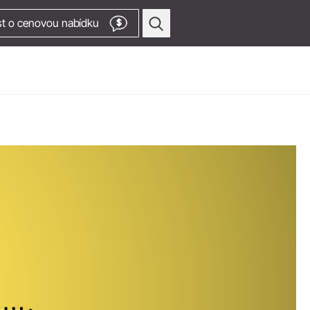
t o cenovou nabídku
$
Profylaxe a parodontologie
Hroty pro vzduchový scaler
Vzduchový scaler
střediska
dopředu.
Hroty pro ultrazvukový scaler
a
Ultrazvukový scaler
iska
ager
Bezdrátové přístroje
ení
Rovné a úhlové násadce
Do kanálu videa
Příslušenství
Přehled