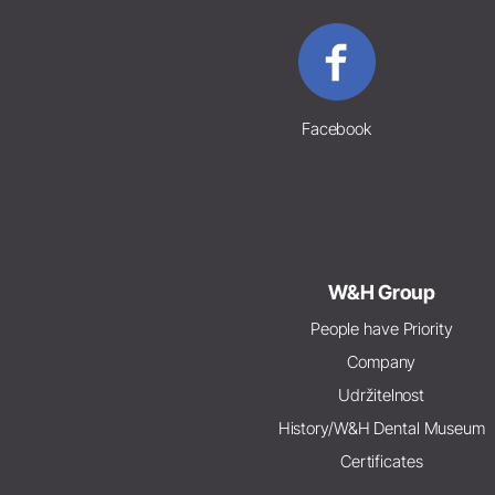
Facebook
W&H Group
People have Priority
Company
Udržitelnost
History/W&H Dental Museum
Certificates