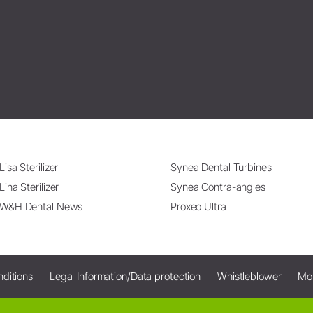
Lisa Sterilizer
Synea Dental Turbines
Lina Sterilizer
Synea Contra-angles
W&H Dental News
Proxeo Ultra
ditions
Legal Information/Data protection
Whistleblower
Mo