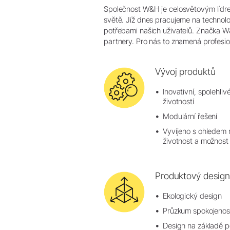
Společnost W&H je celosvětovým lídrem 
světě. Jíž dnes pracujeme na technol
potřebami našich uživatelů. Značka W&H
partnery. Pro nás to znamená profesio
Vývoj produktů
Inovativní, spolehliv
životností
Modulární řešení
Vyvíjeno s ohledem 
životnost a možnos
Produktový desig
Ekologický design
Průzkum spokojenost
Design na základě p