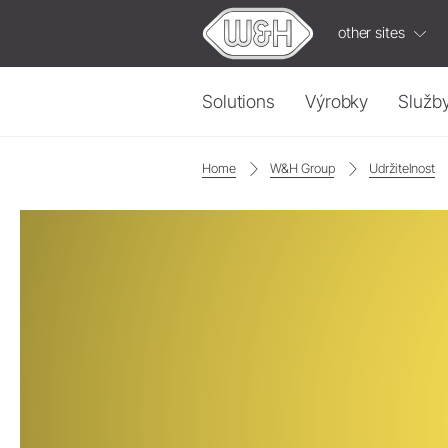
other sites
Solutions
Výrobky
Služb
Home
W&H Group
Udržitelnost
Zubní náhrady a protetika
Built-in Solutions
Př
Turbínky
ioDent
Op
Rovné a úhlové násadce
Vi
W&H
Video
Rychlospojky
Ča
Vzduchové motory
V 
Ponořte
se
do
vzděl
Příslušenství
Přehled