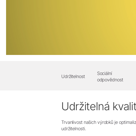
Zubní laboratoř
Laboratorní motory
Rovné a úhlové násadce
Příslušenství
Přehled
Sociální
Udržitelnost
odpovědnost
Udržitelná kvali
Trvanlivost našich výrobků je optimali
udržitelnosti.