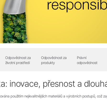
Product Registration
Odpovědnost za
Odpovědnost za
Právní
životní prostředí
produkty
odpovědnost
ta: inovace, přesnost a dlouh
zována použitím nejkvalitnějších materiálů a výrobních postupů, což zaj