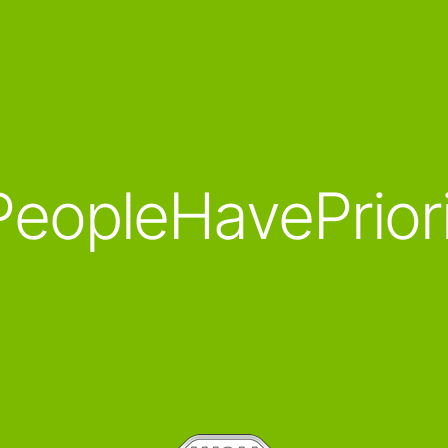
eopleHavePrior