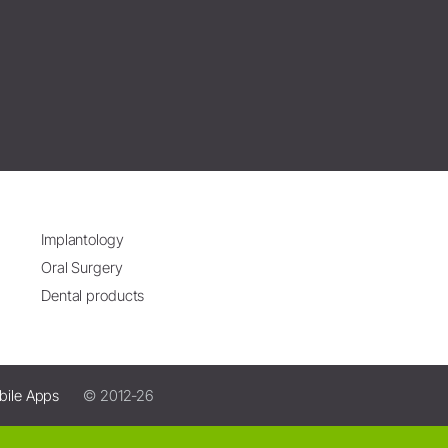
Implantology
Oral Surgery
Dental products
bile Apps
© 2012-26