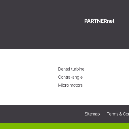
PARTNERnet
Dental turbine
Contra-angle
Micro motors
Sitemap
Terms & Con