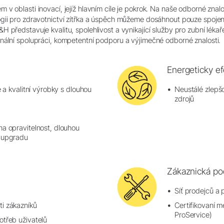
v oblasti inovací, jejíž hlavním cíle je pokrok. Na naše odborné znalo
ogii pro zdravotnictví zítřka a úspěch můžeme dosáhnout pouze spojen
 představuje kvalitu, spolehlivost a vynikající služby pro zubní lékař
nální spolupráci, kompetentní podporu a výjimečné odborné znalosti.
Energeticky ef
é a kvalitní výrobky s dlouhou
Neustálé zlepšo
zdrojů
na opravitelnost, dlouhou
t upgradu
n
Zákaznická pod
Síť prodejců a
i zákazníků
Certifikovaní m
ProService)
otřeb uživatelů