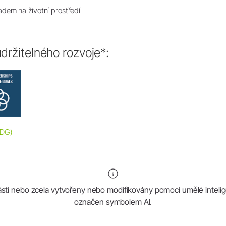
dem na životní prostředí
držitelného rozvoje*:
SDG)
ásti nebo zcela vytvořeny nebo modifikovány pomocí umělé intelig
označen symbolem AI.