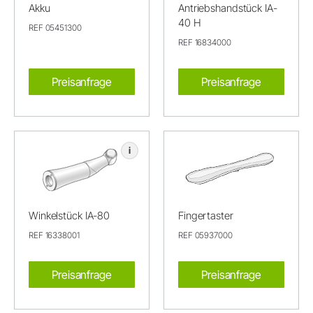
Akku
Antriebshandstück IA-
40 H
REF 05451300
REF 16834000
Preisanfrage
Preisanfrage
i
Winkelstück IA-80
Fingertaster
REF 16338001
REF 05937000
Preisanfrage
Preisanfrage