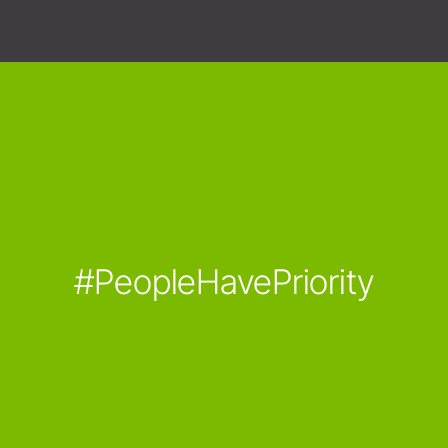
#PeopleHavePriority