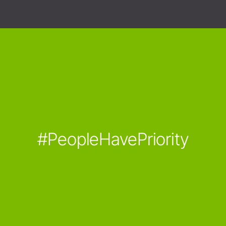
#PeopleHavePriority