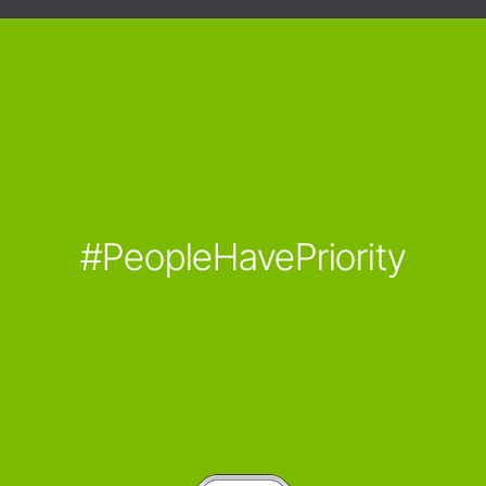
#PeopleHavePriority