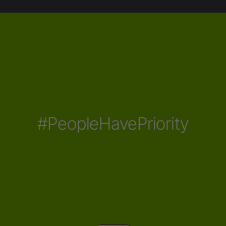
#PeopleHavePriority