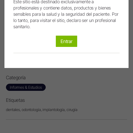
Este sitio está destinado exclusivamente a
préstamo, todo funcionó siempre de manera fluida, rápida y
profesionales y contiene datos, productos y bienes
sin interrumpir la actividad clínica durante todos estos años
sensibles para la salud y la seguridad del paciente. Por
de colaboración.
lo tanto, para visitar el sitio, declaro ser un profesional
Para mí, W&H es un socio de confianza, que ofrece equipos
sanitario.
altamente desarrollados con una gran relación calidad-
precio. Yo necesito trabajar con fiabilidad, y eso solo es
Entrar
posible con el equipo adecuado.
¡Muchas gracias por estos valiosos comentarios!
Categoría
Informes & Estudios
Etiquetas
dentales,
odontología,
implantología,
cirugía