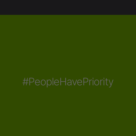
#PeopleHavePriority