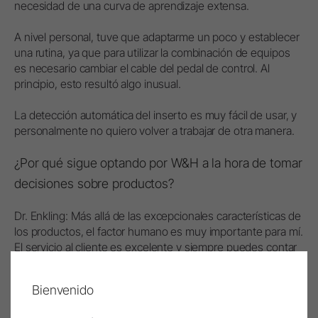
necesidad de una curva de aprendizaje extensa.
A nivel personal, tuve que adaptarme un poco y establecer
una rutina, ya que para utilizar la combinación de equipos
es necesario cambiar el cable del pedal de control. Al
principio, esto resultó algo inusual.
La detección automática del inserto es muy fácil de usar, y
personalmente no quiero volver a trabajar de otra manera.
¿Por qué sigue optando por W&H a la hora de tomar
decisiones sobre productos?
Dr. Enkling: Más allá de las excepcionales características de
los productos, el factor humano es muy importante para mí.
El servicio al cliente es excelente y siempre puedes contar
con la misma persona de contacto. Los problemas se
resuelven rápidamente y de manera orientada a soluciones.
Bienvenido
En el pasado, cuando fue necesario utilizar equipos de