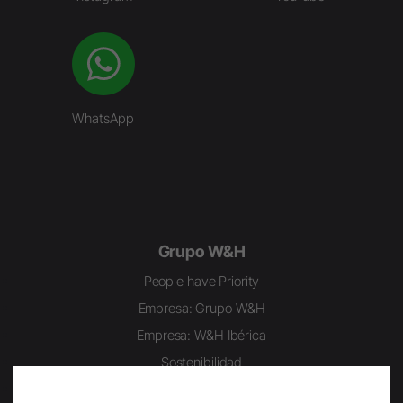
WhatsApp
Grupo W&H
People have Priority
Empresa: Grupo W&H
Empresa: W&H Ibérica
Sostenibilidad
Historia/Museo Odontológico