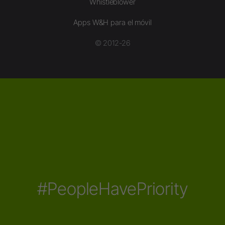
Whistleblower
Apps W&H para el móvil
© 2012-26
#PeopleHavePriority