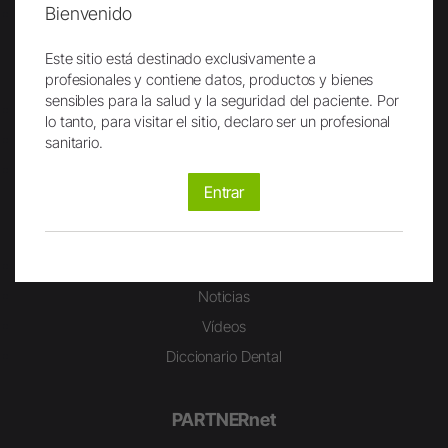
Bienvenido
Certificados
Este sitio está destinado exclusivamente a
Carrera
profesionales y contiene datos, productos y bienes
sensibles para la salud y la seguridad del paciente. Por
Trabajar en W&H
lo tanto, para visitar el sitio, declaro ser un profesional
Campus W&H
sanitario.
Carreras de W&H
Entrar
Estudiantes
Sinopsis
Noticias
Vídeos
Diccionario Dental
PARTNERnet