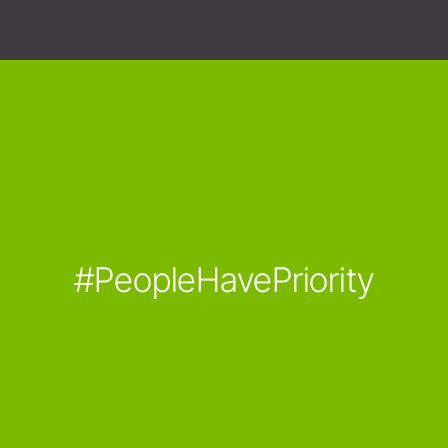
#PeopleHavePriority