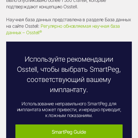
Было опубликовано более 1 500 статей, которые
подтверждают концепцию Osstell.
Научная база данных представлена в разделе База данных
на сайте Osstell:
Регулярно обновляемая научная база
®
данных – Osstell
Используйте рекомендации
Osstell, чтобы выбрать SmartPeg,
соответствующий вашему
имплантату.
Использование неправильного SmartPeg для
имплантата может привести, и нередко приводит,
к ложным показаниям.
SmartPeg Guide