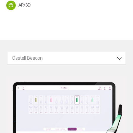
AR/3D
Osstell Beacon