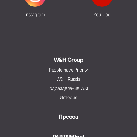
Instagram
YouTube
W&H Group
People have Priority
W&H Russia
Подразделения W&H
История
Пресса
PARTNERnet