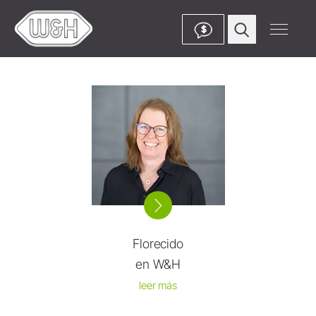
$
Florecido
en W&H
leer más