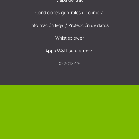
Condiciones generales de compra
Información legal / Protección de datos
Whistleblower
Apps W&H para el móvil
© 2012-26