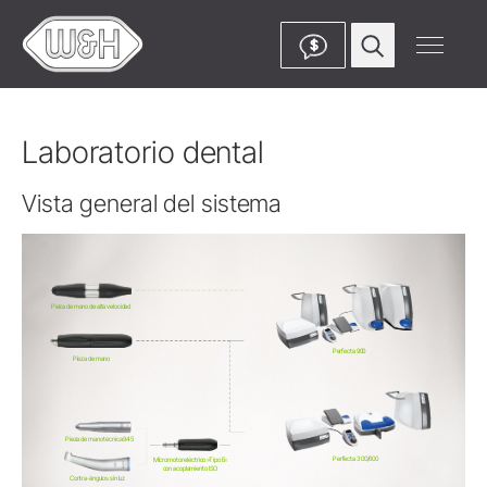
$
Laboratorio dental
Vista general del sistema
Pieza de mano de alta velocidad
Perfecta 900
Pieza de mano
Pieza de mano técnica 945
Perfecta 300/600
Micromotor eléctrico »Tipo E«
con acoplamiento ISO
Contra-ángulos sin luz