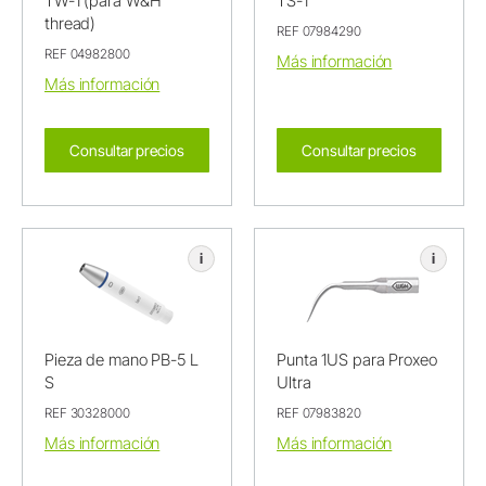
TW-1 (para W&H
TS-1
thread)
REF 07984290
REF 04982800
Más información
Más información
Consultar precios
Consultar precios
i
i
Pieza de mano PB-5 L
Punta 1US para Proxeo
S
Ultra
REF 30328000
REF 07983820
Más información
Más información