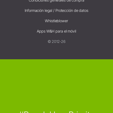
Condiciones generales de compra
Información legal / Protección de datos
Whistleblower
Apps W&H para el móvil
© 2012-26