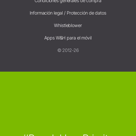
Condiciones generales de compra
Información legal / Protección de datos
Whistleblower
Apps W&H para el móvil
© 2012-26