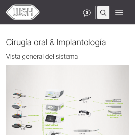
$
Cirugía oral & Implantología
Vista general del sistema
S-N2
Implantmed Classic
EM-19
Piezas de mano quirúrgicas
S-NW
Implantmed Plus
EM-19 LC
Surgical contra-angle
S-NW3
handpieces
Implantmed Plus 2
Piezomed Classic module
S-N3
SA-40