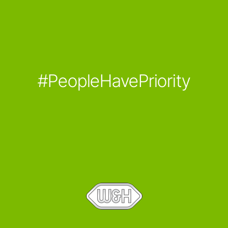
#PeopleHavePriority