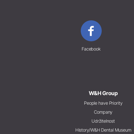
Facebook
W&H Group
People have Priority
Company
Udržitelnost
History/W&H Dental Museum