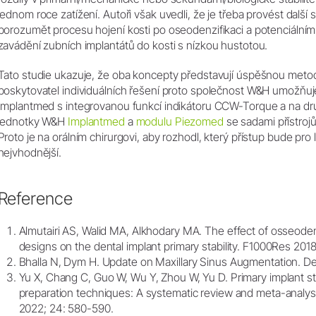
jednom roce zatížení. Autoři však uvedli, že je třeba provést další
porozumět procesu hojení kosti po oseodenzifikaci a potenciálním
zavádění zubních implantátů do kosti s nízkou hustotou.
Tato studie ukazuje, že oba koncepty představují úspěšnou metod
poskytovatel individuálních řešení proto společnost W&H umožňuj
Implantmed s integrovanou funkcí indikátoru CCW-Torque a na dr
jednotky W&H
Implantmed
a
modulu Piezomed
se sadami přístroj
Proto je na orálním chirurgovi, aby rozhodl, který přístup bude pro
nejvhodnější.
Reference
Almutairi AS, Walid MA, Alkhodary MA. The effect of osseodens
designs on the dental implant primary stability. F1000Res 2018;
Bhalla N, Dym H. Update on Maxillary Sinus Augmentation. De
Yu X, Chang C, Guo W, Wu Y, Zhou W, Yu D. Primary implant stab
preparation techniques: A systematic review and meta-analysi
2022; 24: 580-590.