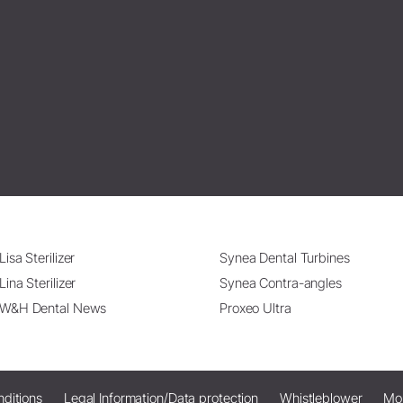
Lisa Sterilizer
Synea Dental Turbines
Lina Sterilizer
Synea Contra-angles
W&H Dental News
Proxeo Ultra
ditions
Legal Information/Data protection
Whistleblower
Mo