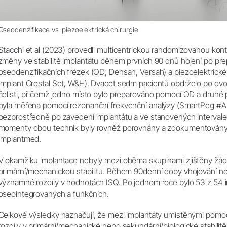
Oseodenzifikace vs. piezoelektrická chirurgie
Stacchi et al (2023) provedli multicentrickou randomizovanou kont
změny ve stabilitě implantátu během prvních 90 dnů hojení po pre
oseodenzifikačních frézek (OD; Densah, Versah) a piezoelektrické 
Implant Crestal Set, W&H). Dvacet sedm pacientů obdrželo po dvo
čelisti, přičemž jedno místo bylo preparováno pomocí OD a druhé p
byla měřena pomocí rezonanční frekvenční analýzy (SmartPeg #A3
bezprostředně po zavedení implantátu a ve stanovených intervale
momenty obou technik byly rovněž porovnány a zdokumentovány 
Implantmed.
V okamžiku implantace nebyly mezi oběma skupinami zjištěny žád
primární/mechanickou stabilitu. Během 90denní doby vhojování n
významné rozdíly v hodnotách ISQ. Po jednom roce bylo 53 z 54 
oseointegrovaných a funkčních.
Celkově výsledky naznačují, že mezi implantáty umístěnými po
rozdíly v primární/mechanické nebo sekundární/biologické stabilitě