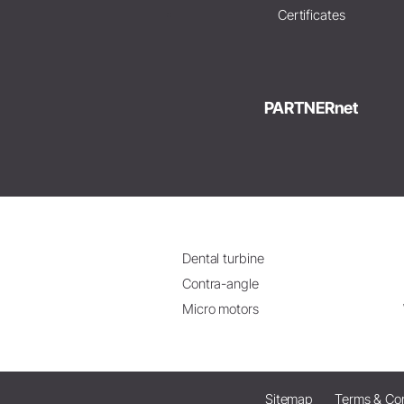
Certificates
PARTNERnet
Dental turbine
Contra-angle
Micro motors
Sitemap
Terms & Con