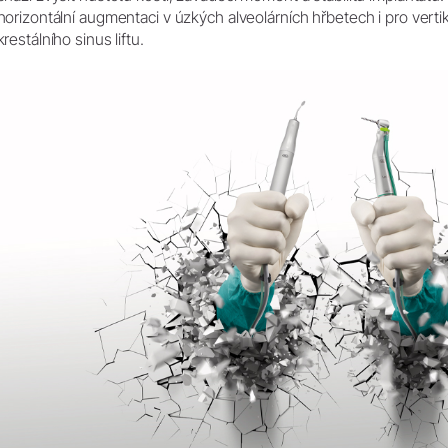
Product Registration
horizontální augmentaci v úzkých alveolárních hřbetech i pro verti
krestálního sinus liftu.