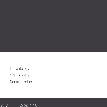
Implantology
Oral Surgery
Dental products
bile Apps
© 2012-26