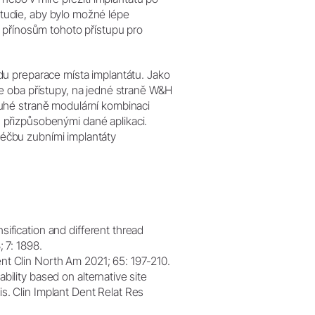
 studie, aby bylo možné lépe
 přínosům tohoto přístupu pro
u preparace místa implantátu. Jako
e oba přístupy, na jedné straně W&H
uhé straně modulární kombinaci
ů přizpůsobenými dané aplikaci.
 léčbu zubními implantáty
ification and different thread
 7: 1898.
nt Clin North Am 2021; 65: 197-210.
ility based on alternative site
s. Clin Implant Dent Relat Res