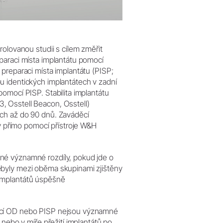
rolovanou studii s cílem změřit
paraci místa implantátu pomocí
preparaci místa implantátu (PISP;
u identických implantátech v zadní
omocí PISP. Stabilita implantátu
, Osstell Beacon, Osstell)
ch až do 90 dnů. Zaváděcí
přímo pomocí přístroje W&H
né významné rozdíly, pokud jde o
ebyly mezi oběma skupinami zjištěny
implantátů úspěšně
mocí OD nebo PISP nejsou významné
 nebo v míře přežití implantátů po