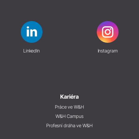
LinkedIn
Instagram
Kariéra
Práce ve W&H
W&H Campus
Profesní dráha ve W&H