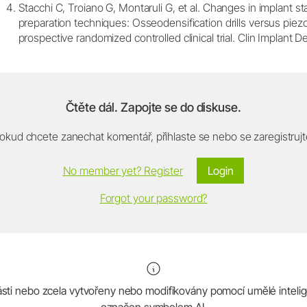
Stacchi C, Troiano G, Montaruli G, et al. Changes in implant stab
preparation techniques: Osseodensification drills versus piezo
prospective randomized controlled clinical trial. Clin Implant 
Čtěte dál. Zapojte se do diskuse.
okud chcete zanechat komentář, přihlaste se nebo se zaregistrujt
No member yet? Register
Login
Forgot your password?
ásti nebo zcela vytvořeny nebo modifikovány pomocí umělé intelig
označen symbolem AI.