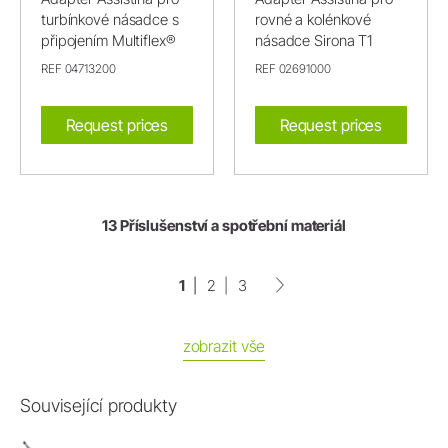
turbínkové násadce s
rovné a kolénkové
připojením Multiflex®
násadce Sirona T1
REF 04713200
REF 02691000
Request prices
Request prices
13 Příslušenství a spotřební materiál
1
2
3
zobrazit vše
Související produkty