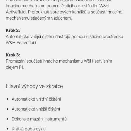
hnacího mechanismu pomocí čisticího prostředku W&H
Activefluid. Profouknutí sprejových kanálků a součástí hnacího
mechanismu stlačeným vzduchem.
Krok 2:
Automatické vnější čištění nástrojů pomocí čisticího prostředku
W&H Activefluid.
Krok 3:
Promazání součástí hnacího mechanismu W&H servisním
olejem F1.
Hlavní výhody ve zkratce
Automatické vnitřní čištění
Automatické vnější čištění
Dokonalé mazání instrumentů
Krátká doba cyklu