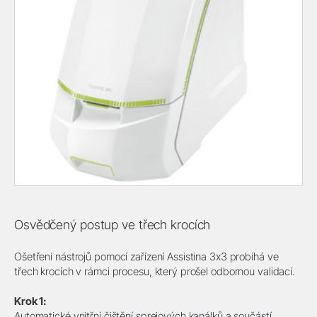
Osvědčený postup ve třech krocích
Ošetření nástrojů pomocí zařízení Assistina 3x3 probíhá ve
třech krocích v rámci procesu, který prošel odbornou validací.
Krok 1:
Automatické vnitřní čištění sprejových kanálků a součástí