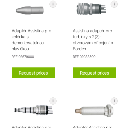
i
i
Adaptér Assistina pro
Assistina adaptér pro
kolénka s
turbínky s 2(3)-
demontovatelnou
otvorovým připojením
hlavičkou
Borden
REF 02679000
REF 02083500
Request prices
Request prices
i
i
Adaptér Assistina pro
Adaptér Assistina pro