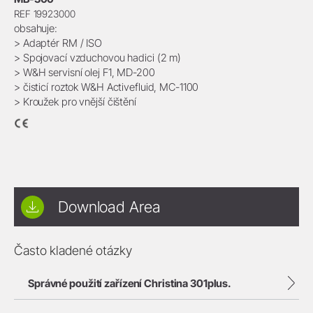
REF 19923000
obsahuje:
> Adaptér RM / ISO
> Spojovací vzduchovou hadici (2 m)
> W&H servisní olej F1, MD-200
> čisticí roztok W&H Activefluid, MC-1100
> Kroužek pro vnější čištění
Download Area
Často kladené otázky
Správné použití zařízení Christina 301plus.