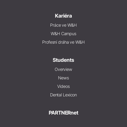
Kariéra
Práce ve W&H
W&H Campus
Profesní dráha ve W&H
Students
Overview
News
Videos
Dental Lexicon
PARTNERnet