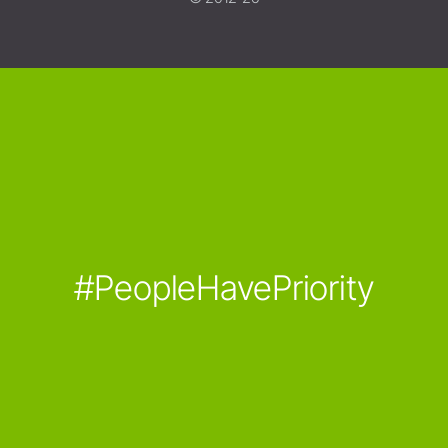
#PeopleHavePriority