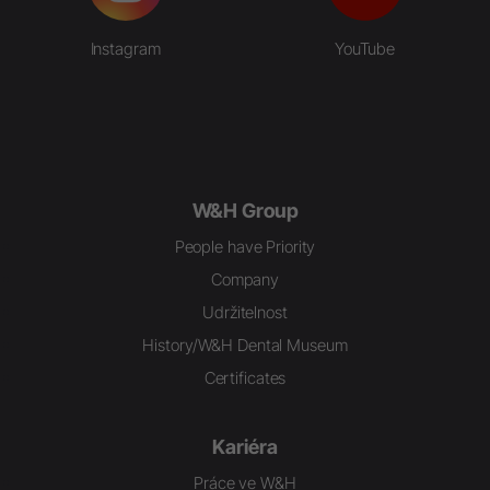
Instagram
YouTube
W&H Group
People have Priority
Company
Udržitelnost
History/W&H Dental Museum
Certificates
Kariéra
Práce ve W&H