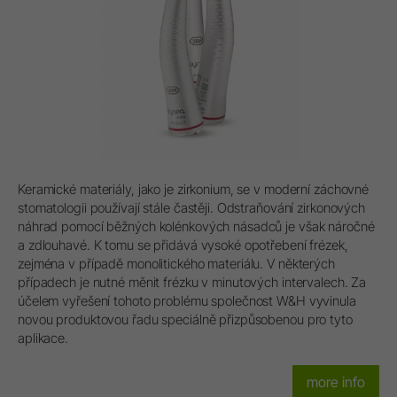
Keramické materiály, jako je zirkonium, se v moderní záchovné
stomatologii používají stále častěji. Odstraňování zirkonových
náhrad pomocí běžných kolénkových násadců je však náročné
a zdlouhavé. K tomu se přidává vysoké opotřebení frézek,
zejména v případě monolitického materiálu. V některých
případech je nutné měnit frézku v minutových intervalech. Za
účelem vyřešení tohoto problému společnost W&H vyvinula
novou produktovou řadu speciálně přizpůsobenou pro tyto
aplikace.
more info