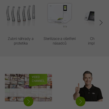
Zubní náhrady a
Sterilizace a ošetření
Chirurgie a
protetika
násadců
implantologie