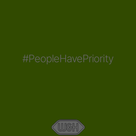
#PeopleHavePriority