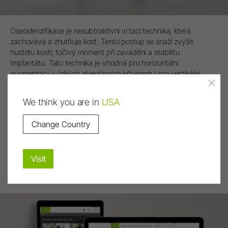
Oseodenzifikace je nesubtraktivní vrtací technika, která
zachovává a zhutňuje kost. Tento postup se snaží zvýšit
hustotu kosti, točivý moment při zavádění a stabilitu
implantátu. Tato technika je vhodná pro horizontální
augmentaci v úzkých alveolárních hřbetech i pro vertikální
zvětšení výšky pomocí krestálního sinus liftu.
We think you are in
USA
more info
Change Country
Visit
Discover the new W&H Video Channel