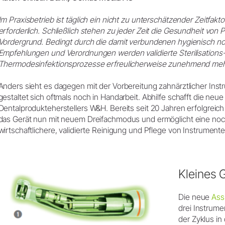
Zubehör
Im Praxisbetrieb ist täglich ein nicht zu unterschätzender Zeitfak
Systemübersicht
erforderlich. Schließlich stehen zu jeder Zeit die Gesundheit von
W&H AIMS
Vordergrund. Bedingt durch die damit verbundenen hygienisch no
Empfehlungen und Verordnungen werden validierte Sterilisations
Dentallabor
Thermodesinfektionsprozesse erfreulicherweise zunehmend mehr
Laborgeräte
Anders sieht es dagegen mit der Vorbereitung zahnärztlicher Instr
Hand- & Winkelstücke
gestaltet sich oftmals noch in Handarbeit. Abhilfe schafft die neue
Zubehör
Dentalprodukteherstellers W&H. Bereits seit 20 Jahren erfolgreich 
Systemübersicht
das Gerät nun mit neuem Dreifachmodus und ermöglicht eine noch
wirtschaftlichere, validierte Reinigung und Pflege von Instrumente
Kleines 
Die neue
Ass
drei Instrumen
der Zyklus in 