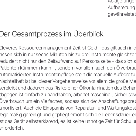
Ablagerungen
Aufbereitung 
gewährleistet
Der Gesamtprozess im Überblick
Cleveres Ressourcenmanagement Zeit ist Geld – das gilt auch in de
lassen sich in nur sechs Minuten bis zu drei Instrumente gleichzei
reduziert nicht nur den Zeitaufwand auf Personalseite – das sich 
Patienten kümmern kann –, sondern vor allem auch den Ölverbrauc
automatisierten Instrumentenpflege stellt die manuelle Aufbereitu
Nachteilhaft ist bei dieser Vorgehensweise vor allem die große Me
verbleibt und dadurch das Risiko einer Ölkontamination des Behand
dagegen ist einfach zu handhaben, arbeitet maschinell, sicher s
Ölverbrauch um ein Vielfaches, sodass sich der Anschaffungspreis
amortisiert. Auch die Einsparnis von Reparatur- und Wartungskost
regelmäßig gereinigt und gepflegt erhöht sich die Lebensdauer j
ist das Gerät selbsterklärend, es ist keine unnötige Zeit für Sc
erforderlich.