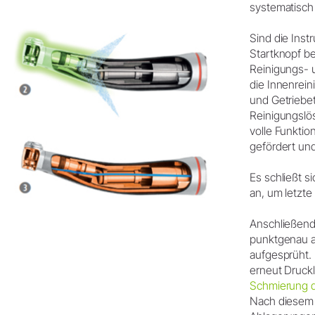
systematisch
Sind die Ins
Startknopf be
Reinigungs- u
die Innenrein
und Getriebet
Reinigungslös
volle Funktio
gefördert un
Es schließt s
an, um letzte
Anschließend
punktgenau a
aufgesprüht. 
erneut Druckl
Schmierung d
Nach diesem 