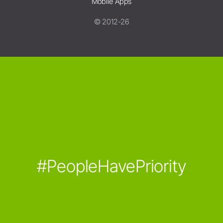
Mobile Apps
© 2012-26
#PeopleHavePriority