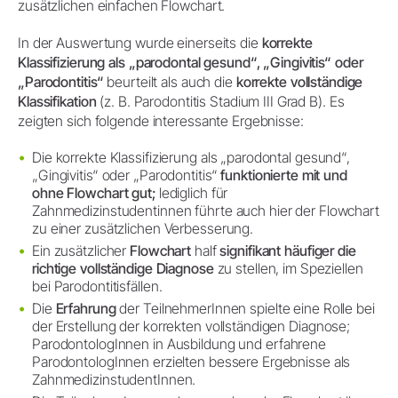
zusätzlichen einfachen Flowchart.
In der Auswertung wurde einerseits die
korrekte
Klassifizierung als „parodontal gesund“, „Gingivitis“ oder
„Parodontitis“
beurteilt als auch die
korrekte vollständige
Klassifikation
(z. B. Parodontitis Stadium III Grad B). Es
zeigten sich folgende interessante Ergebnisse:
Die korrekte Klassifizierung als „parodontal gesund“,
„Gingivitis“ oder „Parodontitis“
funktionierte mit und
ohne Flowchart gut;
lediglich für
Zahnmedizinstudentinnen führte auch hier der Flowchart
zu einer zusätzlichen Verbesserung.
Ein zusätzlicher
Flowchart
half
signifikant häufiger die
richtige vollständige Diagnose
zu stellen, im Speziellen
bei Parodontitisfällen.
Die
Erfahrung
der TeilnehmerInnen spielte eine Rolle bei
der Erstellung der korrekten vollständigen Diagnose;
ParodontologInnen in Ausbildung und erfahrene
ParodontologInnen erzielten bessere Ergebnisse als
ZahnmedizinstudentInnen.