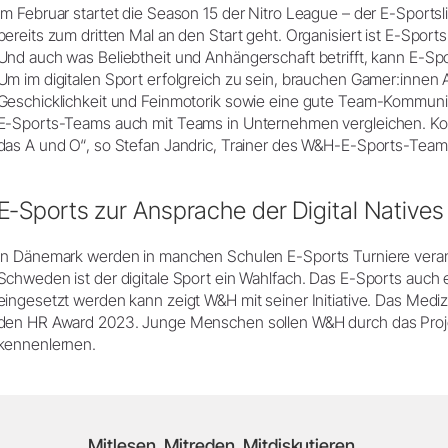
Im Februar startet die Season 15 der Nitro League – der E-Sports
bereits zum dritten Mal an den Start geht. Organisiert ist E-Sports
Und auch was Beliebtheit und Anhängerschaft betrifft, kann E-Spo
Um im digitalen Sport erfolgreich zu sein, brauchen Gamer:innen 
Geschicklichkeit und Feinmotorik sowie eine gute Team-Kommunik
E-Sports-Teams auch mit Teams in Unternehmen vergleichen. Ko
das A und O“, so Stefan Jandric, Trainer des W&H-E-Sports-Team
E-Sports zur Ansprache der Digital Natives
In Dänemark werden in manchen Schulen E-Sports Turniere veran
Schweden ist der digitale Sport ein Wahlfach. Das E-Sports auch 
eingesetzt werden kann zeigt W&H mit seiner Initiative. Das Medi
den HR Award 2023. Junge Menschen sollen W&H durch das Proje
kennenlernen.
Mitlesen. Mitreden. Mitdiskutieren.