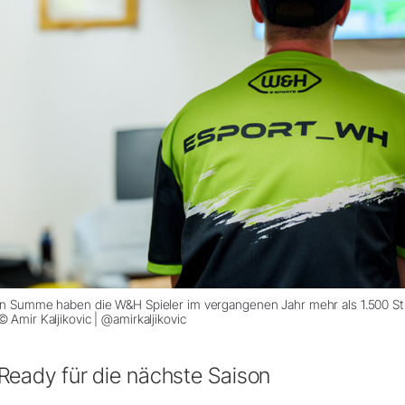
In Summe haben die W&H Spieler im vergangenen Jahr mehr als 1.500 Stund
© Amir Kaljikovic | @amirkaljikovic
Ready für die nächste Saison