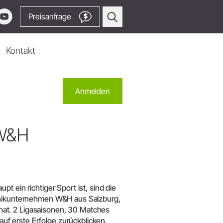
Preisanfrage
$
Kontakt
Oralchirurgie & Implantologie
Anmelden
Chirurgiegeräte
Hand- & Winkelstücke
 W&H
Piezomed Instrumente
Implantat Stabilitätsmessung
.
Prothetikschrauber
Sägehandstücke
ational
Zum Video Channel
t ein richtiger Sport ist, sind die
Zubehör
chnikunternehmen W&H aus Salzburg,
Systemübersicht
at. 2 Ligasaisonen, 30 Matches
W&H AIMS
f erste Erfolge zurückblicken.