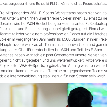
Lukas Jungbauer (l.) und Benedikt Fial (r.) während eines Freundschaftsspi
Die Mitglieder des W&H-E-Sports-Werksteams haben sich von ab
man unter Gamer:innen unerfahrene Spieler:innen) zu ernst zu n
Gespielt wird bei W&H Rocket League – ein rasantes Fußballautosp
Reaktions- und Entscheidungsschnelligkeit gefragt ist. Einmal w
Teammitglieder von einem professionellen Coach auf die Matches
Spieler im vergangenen Jahr mehr als 1.500 Stunden in ihrer Freize
(Hauptmission) war klar: als Team zusammenwachsen und geme
Jungbauer, Oberflächentechniker bei W&H und Teil des E-Sports
Matches haben wir nach ein paar Gegentoren unsere Nerven verlo
gelernt, nicht aufgegeben und uns weiterentwickelt. Mittlerweile si
Projektleiter W&H-E-Sports, ergänzt: „Am Anfang wussten wir nicht
anmelden kann oder wie man Termine mit gegnerischen Teams ver
ob die Internetverbindung stabil genug für den Stream sein wird“.