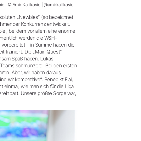
el. © Amir Kaljikovic | @amirkaljikovic
soluten „Newbies“ (so bezeichnet
ehmender Konkurrenz entwickelt.
iel, bei dem vor allem eine enorme
öchentlich werden die W&H-
 vorbereitet – in Summe haben die
it trainiert. Die „Main Quest“
insam Spaß haben. Lukas
-Teams schmunzelt: „Bei den ersten
ren. Aber, wir haben daraus
nd wir kompetitive“. Benedikt Fial,
 einmal, wie man sich für die Liga
einbart. Unsere größte Sorge war,