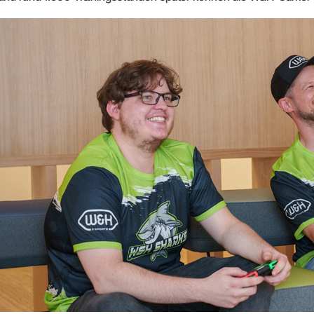
Zubehör
Systemübersicht
W&H AIMS
Dentallabor
Laborgeräte
Hand- & Winkelstücke
Zubehör
Systemübersicht