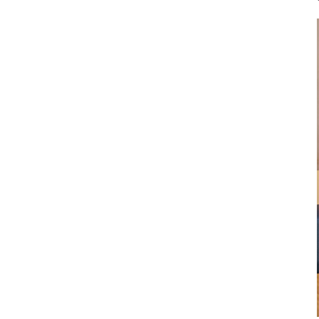
Prophylaxe & Parodontologie
Luftscaler Spitzen
Luftscaler
Piezo Scaler Spitzen
Piezo Scaler
Kabellose Antriebe
Hand- & Winkelstücke
Zubehör
Systemübersicht
W&H AIMS