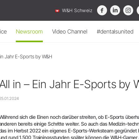
W&H Schweiz
ice
Newsroom
Video Channel
#dentalsunited
Übersicht
Sterilisation, Hygiene & Pflege
News
Kontaktformular
Imaging
Zubehör
 Ein Jahr E-Sports by W&H
Sterilisatoren
Seethrough
ProService
Webinar
Ihr W&H Schweiz Team
Download-Center
Reinigungs- und
Really W&H?
Presse
Where To Buy
Channel
–
Wissen,
das
bewegt.
Desinfektionsgeräte
All in – Ein Jahr E-Sports by
Alegra DIY Service
ideos & Tutorials
Events
Servicestellen-Suche
Aufbereitungsgeräte
Servicestellen-Suche
FAQ
Berichte & Studien
Servicestellen-Suche
nformative,
praxisnahe
Videos
und
erweitern
Sie
Ihr
Know-how
Reinigungs- und
25.01.2024
für private-label Produkte
Desinfektionsmittel
Servicestellen-Suche
Troubleshooting
Newsletter
Routine Tests
Vertriebs- & Servicestandorte Intern
für private-label Produkte
Hygiene & Pflege
Während sich die Einen noch darüber streiten, ob E-Sports überhaup
Wasser-
Gebietsverantwortliche International
anderen bereits einige Schritte weiter. So auch das Medizin-te
aufbereitungsgeräte
Entsorgungsrichtlinien
das im Herbst 2022 ein eigenes E-Sports-Werksteam gegründet h
Verpackung
und rund 1.500 Trainingsstunden später können die W&H-Gamer au