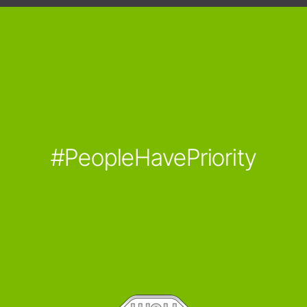
#PeopleHavePriority