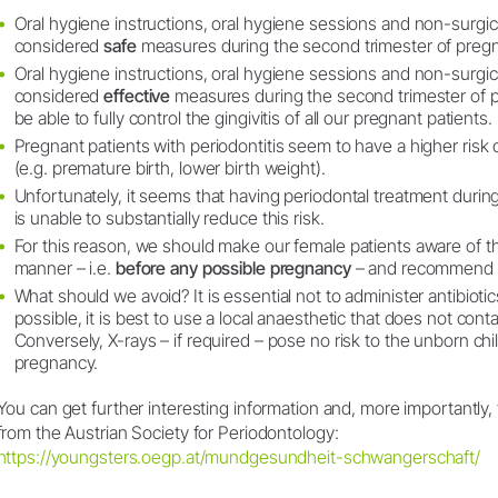
Oral hygiene instructions, oral hygiene sessions and non-surgic
considered
safe
measures during the second trimester of preg
Oral hygiene instructions, oral hygiene sessions and non-surgic
considered
effective
measures during the second trimester of
be able to fully control the gingivitis of all our pregnant patients.
Pregnant patients with periodontitis seem to have a higher risk 
(e.g. premature birth, lower birth weight).
Unfortunately, it seems that having periodontal treatment duri
is unable to substantially reduce this risk.
For this reason, we should make our female patients aware of the
manner – i.e.
before any possible pregnancy
– and recommend t
What should we avoid? It is essential not to administer antibiotic
possible, it is best to use a local anaesthetic that does not cont
Conversely, X-rays – if required – pose no risk to the unborn ch
pregnancy.
You can get further interesting information and, more importantly, 
from the Austrian Society for Periodontology:
https://youngsters.oegp.at/mundgesundheit-schwangerschaft/