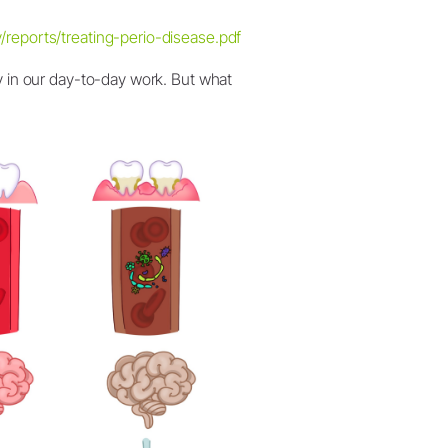
W&H AIMS
/reports/treating-perio-disease.pdf
y in our day-to-day work. But what