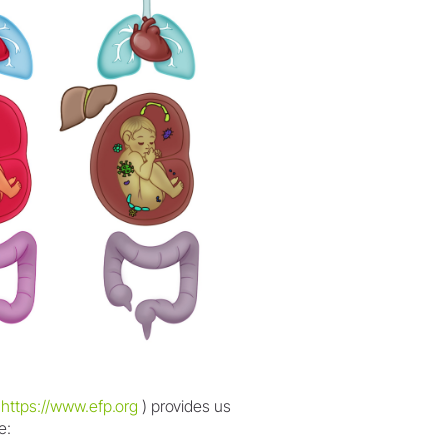
 https://www.efp.org
) provides us
e: