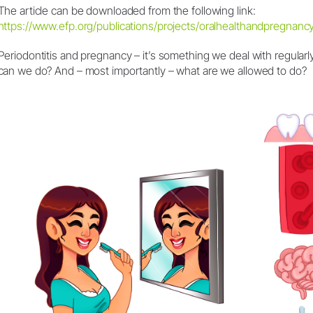
The article can be downloaded from the following link:
https://www.efp.org/publications/projects/oralhealthandpregnancy
Laboratório de Prótese Dental
Registro de produtos
Periodontitis and pregnancy – it’s something we deal with regularl
Equipamentos para laboratório
can we do? And – most importantly – what are we allowed to do?
Peças de mão
Acessórios
Visão Geral dos Produtos