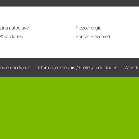
Lina autoclave
Piezocirurgia
Atualidades
Pontas Piezomed
os e condições
Informações legais / Proteção de dados
Whistl