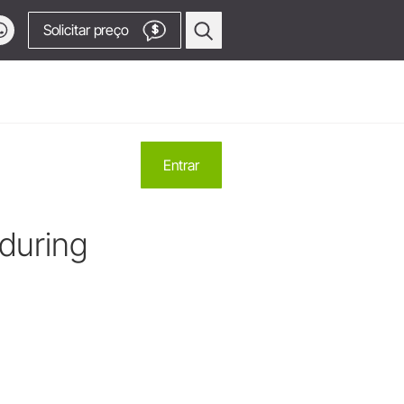
Solicitar preço
$
contato
Cirurgia Oral e Implantodontia
Entrar
Equipamentos Cirúrgicos
Contra-ângulos e Peças retas
 assistência técnica
forma!
 during
Pontas Piezomed
 assistência técnica (produtos OEM)
Osstell® - Estabilidade do
a
dução
implante
ca - OEM
onais
SmartPeg
Peças de mão para serra
Acessar canal de vídeos
Acessórios
Visão Geral dos Produtos