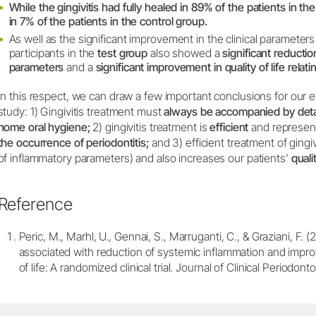
While the gingivitis had fully healed in 89% of the patients in th
in 7% of the patients in the control group.
As well as the significant improvement in the clinical parameter
participants in the
test group
also showed a
significant reducti
parameters
and a
significant improvement in quality of life relatin
In this respect, we can draw a few important conclusions for our ev
study: 1) Gingivitis treatment must
always be accompanied by detail
home oral hygiene;
2) gingivitis treatment is
efficient
and represen
the occurrence of periodontitis;
and 3) efficient treatment of gingiv
of inflammatory parameters) and also increases our patients’
qualit
Reference
Peric, M., Marhl, U., Gennai, S., Marruganti, C., & Graziani, F. (
associated with reduction of systemic inflammation and improv
of life: A randomized clinical trial. Journal of Clinical Periodon