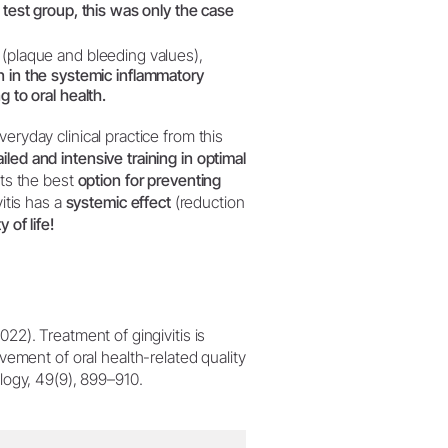
e test group, this was only the case
s (plaque and bleeding values),
on in the systemic inflammatory
g to oral health.
eryday clinical practice from this
ed and intensive training in optimal
ts the best
option for preventing
itis has a
systemic effect
(reduction
y of life!
2022). Treatment of gingivitis is
ement of oral health-related quality
tology, 49(9), 899–910.