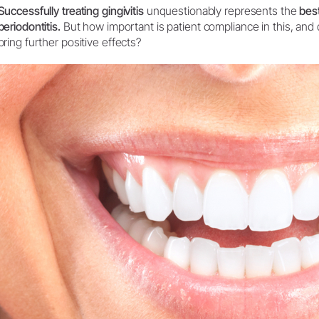
Successfully treating gingivitis
unquestionably represents the
bes
periodontitis.
But how important is patient compliance in this, and d
Laboratório de Prótese Dental
Registro de produtos
bring further positive effects?
Equipamentos para laboratório
Peças de mão
Acessórios
Visão Geral dos Produtos