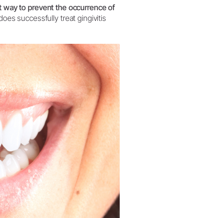
W&H AIMS
t way to prevent the occurrence of
oes successfully treat gingivitis