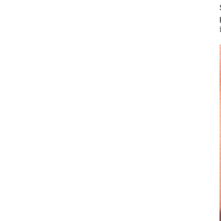
Profilaxia e Periodontia
Pontas para Ultrassom Piezo
Dispositivos sem fio
Contra-ângulos e peças retas
Acessórios
Visão Geral dos Produtos
W&H AIMS