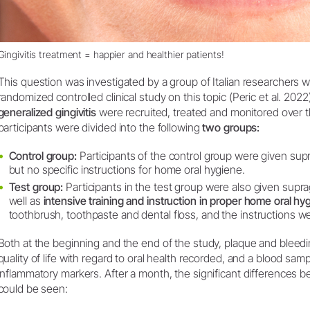
Gingivitis treatment = happier and healthier patients!
This question was investigated by a group of Italian researchers w
randomized controlled clinical study on this topic (Peric et al. 2022)
generalized gingivitis
were recruited, treated and monitored over 
participants were divided into the following
two groups:
Control group:
Participants of the control group were given supr
but no specific instructions for home oral hygiene.
Test group:
Participants in the test group were also given suprag
well as
intensive training and instruction in proper home oral hy
toothbrush, toothpaste and dental floss, and the instructions w
Both at the beginning and the end of the study, plaque and bleed
quality of life with regard to oral health recorded, and a blood sa
inflammatory markers. After a month, the significant differences 
could be seen: