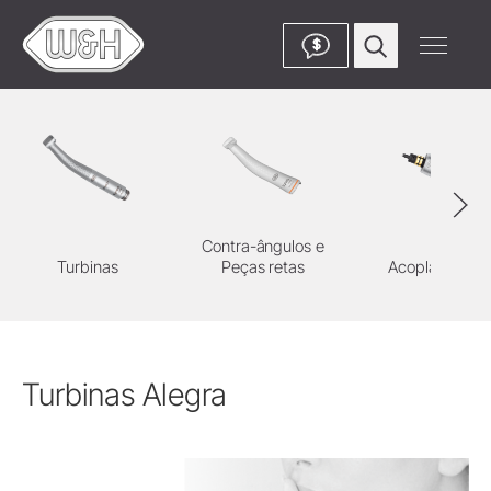
$
Contra-ângulos e
Turbinas
Peças retas
Acoplamentos
Turbinas Alegra