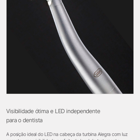
Visibilidade ótima e LED independente
para o dentista
A posição ideal do LED na cabeça da turbina Alegra com luz