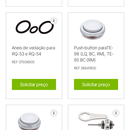
i
Aneis de vedação para
Push-button paraTE-
RQ-53 e RQ-54
98 (LQ, BC, RM), TE-
95 BC (RM)
REF 07508900
REF 06641900
Solicitar preço
Solicitar preço
i
i