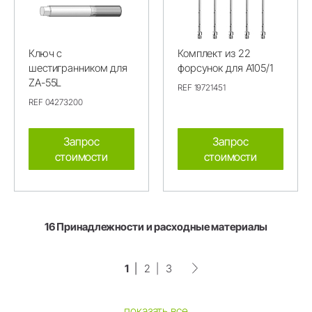
Ключ с
Комплект из 22
шестигранником для
форсунок для A105/1
ZA-55L
REF 19721451
REF 04273200
Запрос
Запрос
стоимости
стоимости
16 Принадлежности и расходные материалы
1
2
3
показать все