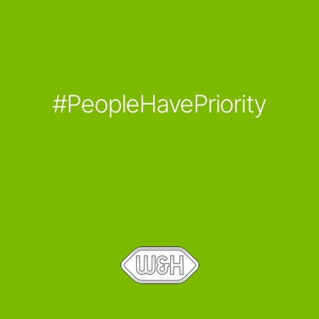
#PeopleHavePriority