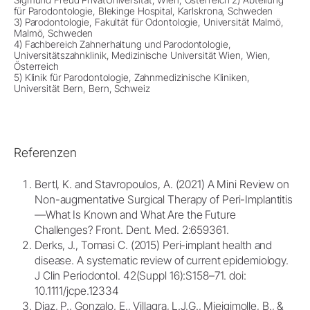
für Parodontologie, Blekinge Hospital, Karlskrona, Schweden
3) Parodontologie, Fakultät für Odontologie, Universität Malmö,
Malmö, Schweden
4) Fachbereich Zahnerhaltung und Parodontologie,
Universitätszahnklinik, Medizinische Universität Wien, Wien,
Österreich
5) Klinik für Parodontologie, Zahnmedizinische Kliniken,
Universität Bern, Bern, Schweiz
Referenzen
Bertl, K. and Stavropoulos, A. (2021) A Mini Review on
Non-augmentative Surgical Therapy of Peri-Implantitis
—What Is Known and What Are the Future
Challenges? Front. Dent. Med. 2:659361.
Derks, J., Tomasi C. (2015) Peri-implant health and
disease. A systematic review of current epidemiology.
J Clin Periodontol. 42(Suppl 16):S158–71. doi:
10.1111/jcpe.12334
Diaz, P., Gonzalo, E., Villagra, L.J.G., Mieigimolle, B., &