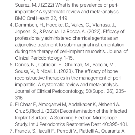
Suarez, M.J.(2022) What is the prevalence of peri-
implantitis? A systematic review and meta-analysis.
BMC Oral Health 22, 449
Dommisch, H., Hoedke, D., Valles, C., Vilarrasa, J.,
Jepsen, S., & Pascual La Rocca, A. (2022). Efficacy of
professionally administered chemical agents as an
adjunctive treatment to sub-marginal instrumentation
during the therapy of peri-implant mucositis. Journal of
Clinical Periodontology, 1–15.
Donos, N., Calciolari, E., Ghuman, M., Baccini, M.,
Sousa, V., & Nibali, L. (2023). The efficacy of bone
reconstructive therapies in the management of peri-
implantitis. A systematic review and meta-analysis.
Journal of Clinical Periodontology, 50(Suppl. 26), 285–
316.
El Chaar E, Almogahwi M, Abdalkader K, Alshehri A,
Cruz S,Ricci J. (2020) Decontamination of the Infected
Implant Surface: A Scanning Electron Microscope
Study. Int J Periodontics Restorative Dent 40:395-401.
Francis, S., Iaculli F., Perrotti V., Piattelli A., Quaranta A.