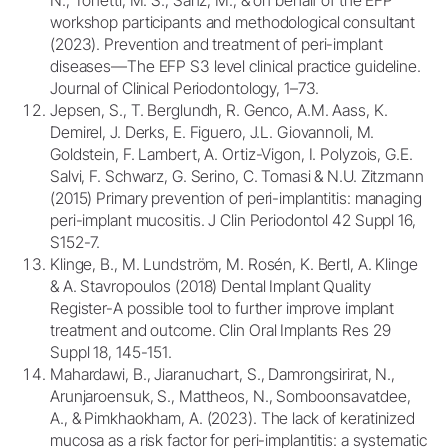
N., Tonetti, M. S., Sanz, M., & on behalf of the EFP
workshop participants and methodological consultant
(2023). Prevention and treatment of peri-implant
diseases—The EFP S3 level clinical practice guideline.
Journal of Clinical Periodontology, 1–73.
Jepsen, S., T. Berglundh, R. Genco, A.M. Aass, K.
Demirel, J. Derks, E. Figuero, J.L. Giovannoli, M.
Goldstein, F. Lambert, A. Ortiz-Vigon, I. Polyzois, G.E.
Salvi, F. Schwarz, G. Serino, C. Tomasi & N.U. Zitzmann
(2015) Primary prevention of peri-implantitis: managing
peri-implant mucositis. J Clin Periodontol 42 Suppl 16,
S152-7.
Klinge, B., M. Lundström, M. Rosén, K. Bertl, A. Klinge
& A. Stavropoulos (2018) Dental Implant Quality
Register-A possible tool to further improve implant
treatment and outcome. Clin Oral Implants Res 29
Suppl 18, 145-151.
Mahardawi, B., Jiaranuchart, S., Damrongsirirat, N.,
Arunjaroensuk, S., Mattheos, N., Somboonsavatdee,
A., & Pimkhaokham, A. (2023). The lack of keratinized
mucosa as a risk factor for peri-implantitis: a systematic