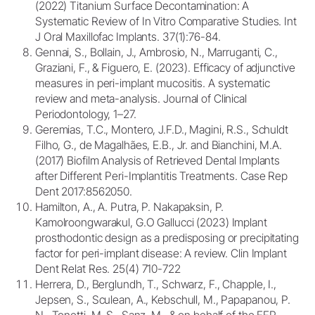
(2022) Titanium Surface Decontamination: A
Systematic Review of In Vitro Comparative Studies. Int
J Oral Maxillofac Implants. 37(1):76-84.
Gennai, S., Bollain, J., Ambrosio, N., Marruganti, C.,
Graziani, F., & Figuero, E. (2023). Efficacy of adjunctive
measures in peri-implant mucositis. A systematic
review and meta-analysis. Journal of Clinical
Periodontology, 1–27.
Geremias, T.C., Montero, J.F.D., Magini, R.S., Schuldt
Filho, G., de Magalhães, E.B., Jr. and Bianchini, M.A.
(2017) Biofilm Analysis of Retrieved Dental Implants
after Different Peri-Implantitis Treatments. Case Rep
Dent 2017:8562050.
Hamilton, A., A. Putra, P. Nakapaksin, P.
Kamolroongwarakul, G.O Gallucci (2023) Implant
prosthodontic design as a predisposing or precipitating
factor for peri-implant disease: A review. Clin Implant
Dent Relat Res. 25(4) 710-722
Herrera, D., Berglundh, T., Schwarz, F., Chapple, I.,
Jepsen, S., Sculean, A., Kebschull, M., Papapanou, P.