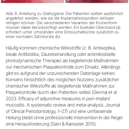
Abb. 6. Anleitung zu Oralhygiene. Die Patienten sollten ausführlich
angeleitet werden, wie sie die Implantatrestauration wirksam
reinigen können. Die verschiedenen Varianten der Kronenform
müssen dabei berücksichtigt werden. Ein bukkaler Überstand (a)
erfordert unter Umständen eine Einbüschelbürste zusätzlich zu
einer normalen Zahnbürste (b).
Häufig kommen chemische Wirkstoffe (z. B. Antiseptika,
lokale Antibiotika, Säurebehandlung oder antimikrobielle
photodynamische Therapie) als begleitende Maßnahmen
zur mechanischen Plaquekontrolle zum Einsatz. Allerdings
gibt es aufgrund der unzureichenden Datenlage keinen
Konsens hinsichtlich des möglichen Nutzens zusätzlicher
chemischer Wirkstoffe als begleitende Maßnahmen zur
Plaquekontrolle durch den Patienten selbst (Gennai et al.
2023. Efficacy of adjunctive measures in peri-implant
mucositis. A systematic review and meta-analysis. Journal
of Clinical Periodontology, 1–27) und eine umfassende
Heilung bleibt ohne professionelle Intervention in der Regel
eine Herausforderung (Salvi & Ramseier 2015).