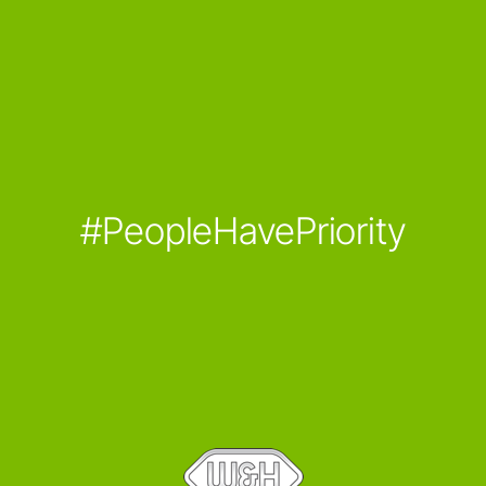
#PeopleHavePriority