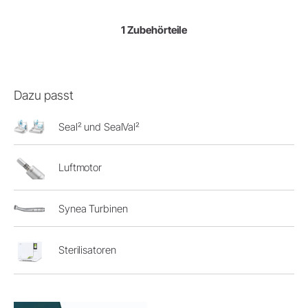
1 Zubehörteile
Dazu passt
Seal² und SealVal²
Luftmotor
Synea Turbinen
Sterilisatoren