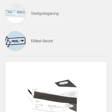
Sterilgutlagerung
EliReel-Beutel