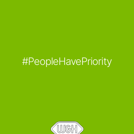
#PeopleHavePriority