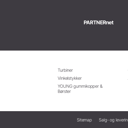
PARTNERnet
Turbiner
Vinkelstykker
YOUNG gummikopper &
Børster
Sitemap
Salg- og leveri