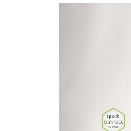
Dental laboratorium
Laboratorie motorer
Håndstykke
Tilbehør
Systemoversigt