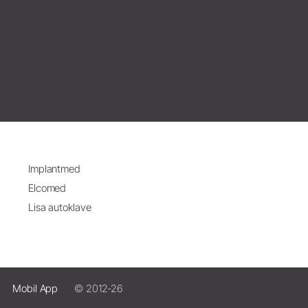
Implantmed
Elcomed
Lisa autoklave
Mobil App
© 2012-26