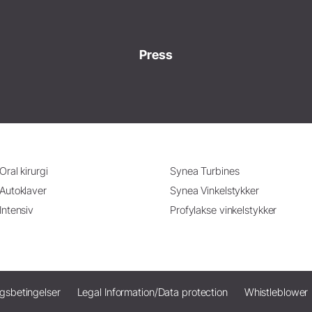
Press
Oral kirurgi
Synea Turbines
Autoklaver
Synea Vinkelstykker
Intensiv
Profylakse vinkelstykker
ngsbetingelser
Legal Information/Data protection
Whistleblower