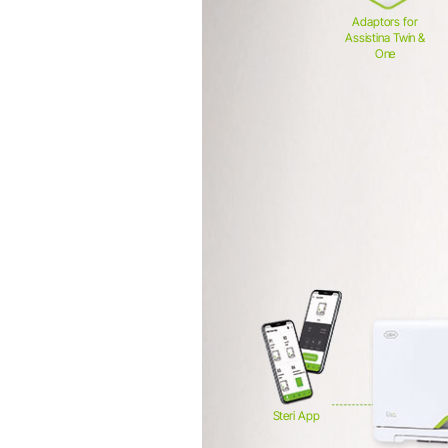
Adaptors for
Assistina Twin &
One
Steri App