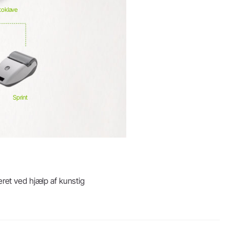
toklave
Sprint
eret ved hjælp af kunstig