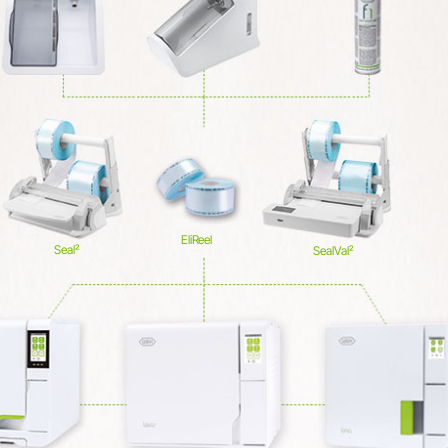
EliReel
Seal²
SealVal²