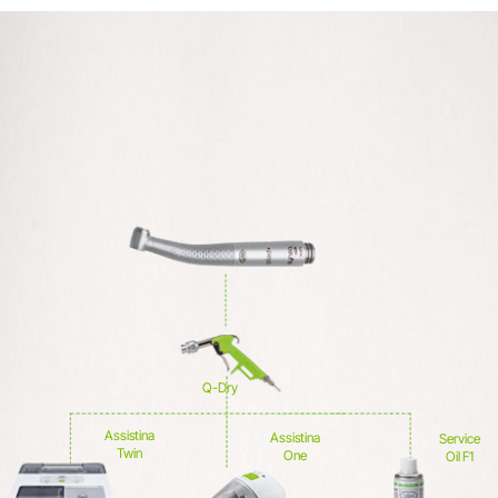
Systemoversigt
Q-Dry
Assistina
Assistina
Service
Twin
One
Oil F1