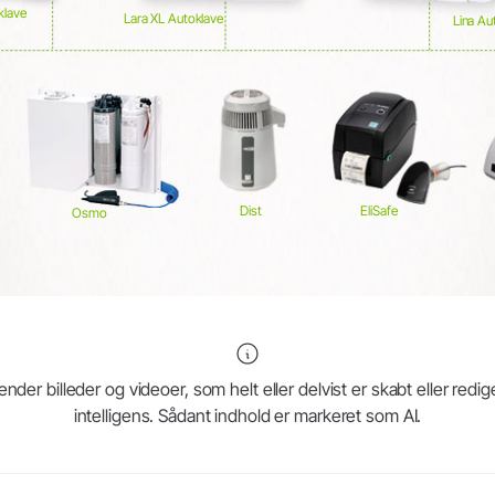
klave
Lara XL Autoklave
Lina Au
Dist
EliSafe
Osmo
r billeder og videoer, som helt eller delvist er skabt eller redig
intelligens. Sådant indhold er markeret som AI.