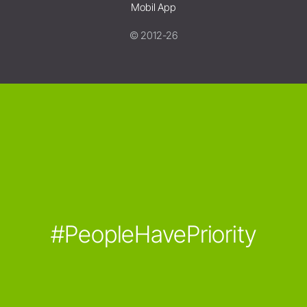
Mobil App
© 2012-26
#PeopleHavePriority