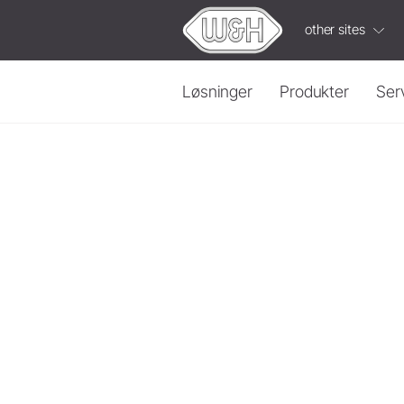
other sites
Løsninger
Produkter
Ser
Protetik & Præparation
Built-in Solutions
Turbiner
ioDent
Hånd- og vinkelstykker
W&H
Video
Koblinger
Luft Motor
Fordyb
dig
i
informati
Elektrisk motor
Intensiv
Tilbehør
Systemoversigt