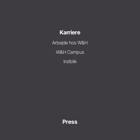
Karriere
Arbejde hos W&H
W&H Campus
Indblik
Press