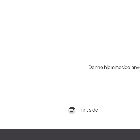
Dental laboratorium
Laboratorie motorer
Håndstykke
Tilbehør
Systemoversigt
Denne hjemmeside anvende
Print side