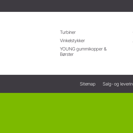
Turbiner
Vinkelstykker
YOUNG gummikopper &
Børster
Sitemap
Salg- og leveri