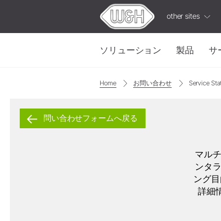
other sites
ソリューション
製品
サ
Home
お問い合わせ
Service Sta
修復・補綴
W&H AIMS
タービン
ioDent
ストレート・コントラアングル
問い合わせフォームへ戻る
IPC
W&H
ビデ
ハンドピース
カップリング
有益で実用的なビデ
電気モーター
マル
ンタ
アクセサリー
ング目的
システム概要
詳細
W&H AIMS