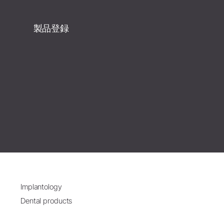
製品登録
Implantology
Dental products