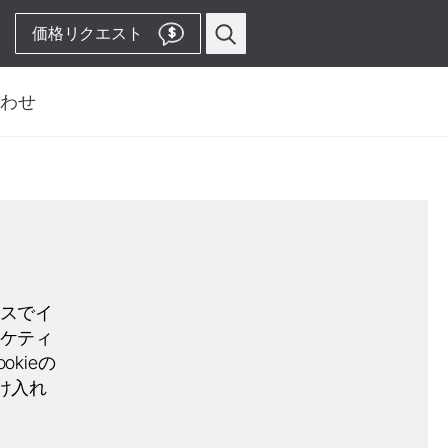
価格リクエスト
$
わせ
い合わせフォーム
プロフィー
ス
歯周病関連
先
ピエゾスケーラー用
ビス先
チップ
ルス、サービス、製造
ピエゾスケーラー
コードレス装置
& Territory Manager
スでイ
ストレート・コントラアングル
ケティ
ハンドピース
okieの
Video Channelへ
アクセサリー
け入れ
システム概要
W&H AIMS