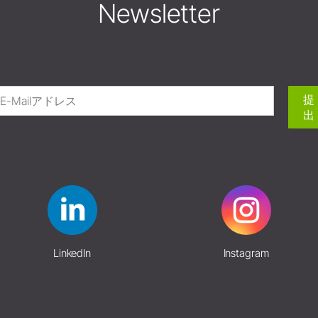
Newsletter
提
出
LinkedIn
Instagram