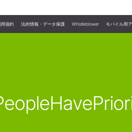
利用規約
法的情報・データ保護
Whistleblower
モバイル用
eopleHavePrior