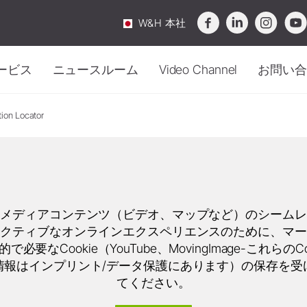
W&H 本社
ービス
ニュースルーム
Video Channel
お問い合
tion Locator
滅菌・ハイジーン
概要
ニュース
口腔外科
お問
衛生管理・メンテナン
メンテナンス
インプラント
テクニカルサービス
Webinar
購入
アクセサリー
滅菌器
サージカル機器
ビデオ&チュートリアル
イベント
サー
オチャンネル
-
知識が動き出す。
メンテナンス機器
ストレート・コントラアングル
ダウンロードセンター
FAQ
ピエゾエンド用チップ (Reports & Studies)
セー
ハンドピース
洗浄・除菌剤
Service Station Locator
SmartPeg
トラブルシューティング
ニュースレター
Area 
オに没頭して、知識を深めましょう。
チメディアコンテンツ（ビデオ、マップなど）のシームレ
水処理装置
ソーハンドピース
ラクティブなオンラインエクスペリエンスのために、マー
廃棄ガイドライン
定期テスト
アクセサリー
で必要なCookie（YouTube、MovingImage-これらのCo
包装
情報はインプリント/データ保護にあります）の保存を受
システム概要
アクセサリー
てください。
W&H AIMS
システム概要