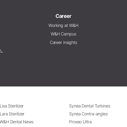
Career
Working at W&H
W&H Campus
Career insights
ム
Lisa Sterilizer
Synea Dental Turbines
Lara Sterilizer
Synea Contra-angles
W&H Dental News
Proxeo Ultra