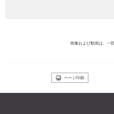
技工用
技工用機器
ストレート・コントラアングル
ハンドピース
アクセサリー
画像および動画は、一部
システム概要
ページ印刷