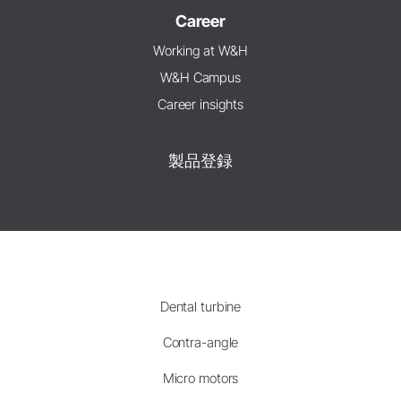
Career
Working at W&H
W&H Campus
Career insights
製品登録
Dental turbine
Contra-angle
Micro motors